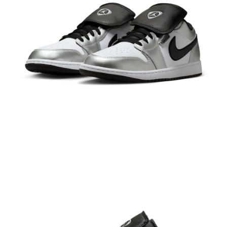
結帳頁面，進行簡訊認證並確認金額後，即可完成結帳。
２．訂單成立數日內，您將收到繳費通知簡訊。
３．收到繳費通知簡訊後14天內，點擊此簡訊中的連結，可透過四大超商／
ATM／網路銀行／等多元方式進行付款，方視為交易完成。
※ 請注意：結帳手續完成當下不需立刻繳費，但若您需要取消訂單，請聯絡
購買商品的店家。未經商家同意取消之訂單仍視為有效，需透過AFTEE先享
後付繳納相關費用。
※ 交易是否成功請以「AFTEE先享後付 」之結帳頁面顯示為準，若有關於
是否繳費成功／繳費後需取消欲退款等相關疑問，請聯繫「AFTEE先享後付
客戶支援中心」
https://netprotections.freshdesk.com/support/home
【注意事項】
１．透過由恩沛科技股份有限公司提供之「AFTEE先享後付」服務完成之交
易，需依本服務之必要範圍內提供個人資料，並將交易相關給付款項請求債
權轉讓予恩沛科技股份有限公司。
２．關於個人資料處理事宜，請瀏覽以下網址：
https://aftee.tw/terms/#terms3
３．未成年的使用者請事先徵得法定代理人或監護人之同意方可使用
「AFTEE先享後付」，若未經同意申辦者引起之損失，本公司不負相關責
任。
４．使用「AFTEE先享後付」時，將依據個別帳號之用戶狀況，依本公司即
時審查核予不同之上限額度；若仍有額度不足之情形，本公司將視審查結果
請求用戶進行身份認證。
５．嚴禁一人註冊多個帳號或使用他人資訊註冊。若發現惡意使用之情形，
恩沛科技股份有限公司將有權停止該用戶之使用額度並採取法律行動。