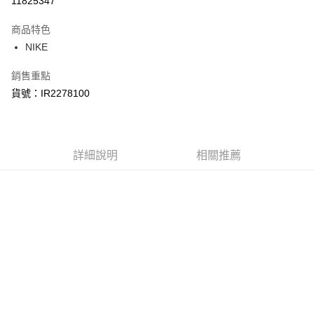
11825347
3 期 0 利率 每期
NT$1,350
21家銀行
商品特色
合作金庫商業銀行
第一商業銀行
LINE Pay
NIKE
華南商業銀行
彰化商業銀行
Apple Pay
上海商業儲蓄銀行
台北富邦商業銀行
銷售重點
國泰世華商業銀行
兆豐國際商業銀行
悠遊付
貨號：IR2278100
臺灣中小企業銀行
台中商業銀行
匯豐（台灣）商業銀行
華泰商業銀行
Google Pay
聯邦商業銀行
遠東國際商業銀行
元大商業銀行
永豐商業銀行
全盈+PAY
玉山商業銀行
詳細說明
星展（台灣）商業銀行
相關推薦
台新國際商業銀行
中國信託商業銀行
AFTEE先享後付
台灣樂天信用卡公司
相關說明
【關於「AFTEE先享後付」】
AFTEE先享後付是「在收到商品之後才付款」的支付方式。 讓您購物簡單
運送方式
便利好安心！
１．簡單：不需註冊會員、不需綁卡、不需儲值。
宅配
２．便利：只要手機號碼，簡訊認證，即可結帳。
每筆NT$120，滿NT$1,500(含以上)免運費
３．安心：先確認商品／服務後，再付款。
【「AFTEE先享後付」結帳流程】
１．於結帳方式選擇「AFTEE先享後付」後，將跳轉至「AFTEE先享後付」