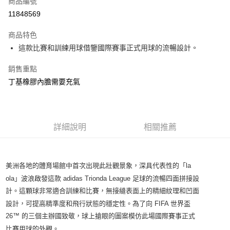
商品編號
信用卡分期付款
11848569
3 期 0 利率 每期
NT$387
21家銀行
商品特色
合作金庫商業銀行
第一商業銀行
LINE Pay
這款比賽和訓練用球借鑒國際賽事正式用球的流暢設計。
華南商業銀行
彰化商業銀行
Apple Pay
上海商業儲蓄銀行
台北富邦商業銀行
銷售重點
國泰世華商業銀行
兆豐國際商業銀行
悠遊付
丁基橡膠內膽需要充氣
臺灣中小企業銀行
台中商業銀行
匯豐（台灣）商業銀行
華泰商業銀行
Google Pay
聯邦商業銀行
遠東國際商業銀行
元大商業銀行
永豐商業銀行
全盈+PAY
玉山商業銀行
詳細說明
星展（台灣）商業銀行
相關推薦
台新國際商業銀行
中國信託商業銀行
AFTEE先享後付
台灣樂天信用卡公司
相關說明
【關於「AFTEE先享後付」】
美洲各地的體育場館中首次出現此壯觀景象，深具代表性的「
la
AFTEE先享後付是「在收到商品之後才付款」的支付方式。 讓您購物簡單
運送方式
ola
」波浪啟發這款
adidas Trionda League
足球的流暢四面拼接設
便利好安心！
１．簡單：不需註冊會員、不需綁卡、不需儲值。
計。這顆球非常適合訓練和比賽，無接縫表面上的精細紋理和凹面
宅配
２．便利：只要手機號碼，簡訊認證，即可結帳。
設計，可提高精準度和飛行狀態的穩定性。為了向
FIFA
世界盃
每筆NT$120，滿NT$1,500(含以上)免運費
３．安心：先確認商品／服務後，再付款。
26™
的三個主辦國致敬，球上搶眼的圖案模仿此場國際賽事正式
【「AFTEE先享後付」結帳流程】
比賽用球的外觀。