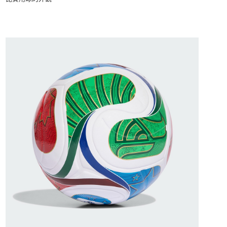
１．於結帳方式選擇「AFTEE先享後付」後，將跳轉至「AFTEE先享後付」
結帳頁面，進行簡訊認證並確認金額後，即可完成結帳。
２．訂單成立數日內，您將收到繳費通知簡訊。
３．收到繳費通知簡訊後14天內，點擊此簡訊中的連結，可透過四大超商／
ATM／網路銀行／等多元方式進行付款，方視為交易完成。
※ 請注意：結帳手續完成當下不需立刻繳費，但若您需要取消訂單，請聯絡
購買商品的店家。未經商家同意取消之訂單仍視為有效，需透過AFTEE先享
後付繳納相關費用。
※ 交易是否成功請以「AFTEE先享後付 」之結帳頁面顯示為準，若有關於
是否繳費成功／繳費後需取消欲退款等相關疑問，請聯繫「AFTEE先享後付
客戶支援中心」
https://netprotections.freshdesk.com/support/home
【注意事項】
１．透過由恩沛科技股份有限公司提供之「AFTEE先享後付」服務完成之交
易，需依本服務之必要範圍內提供個人資料，並將交易相關給付款項請求債
權轉讓予恩沛科技股份有限公司。
２．關於個人資料處理事宜，請瀏覽以下網址：
https://aftee.tw/terms/#terms3
３．未成年的使用者請事先徵得法定代理人或監護人之同意方可使用
「AFTEE先享後付」，若未經同意申辦者引起之損失，本公司不負相關責
任。
４．使用「AFTEE先享後付」時，將依據個別帳號之用戶狀況，依本公司即
時審查核予不同之上限額度；若仍有額度不足之情形，本公司將視審查結果
請求用戶進行身份認證。
５．嚴禁一人註冊多個帳號或使用他人資訊註冊。若發現惡意使用之情形，