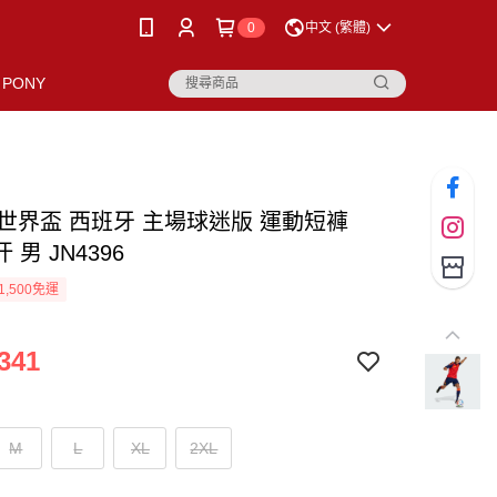
0
中文 (繁體)
PONY
as 世界盃 西班牙 主場球迷版 運動短褲
 男 JN4396
1,500免運
341
M
L
XL
2XL