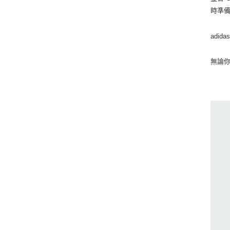
時準
adida
無論