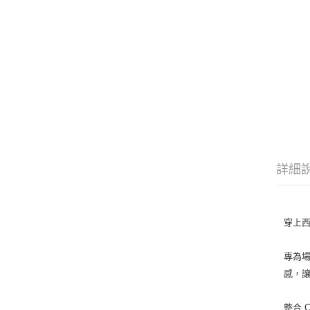
詳細
穿上
專為
感，
整合
C