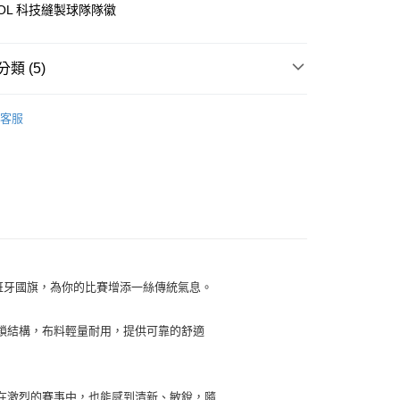
台灣）商業銀行
華泰商業銀行
OOL 科技縫製球隊隊徽
y
業銀行
遠東國際商業銀行
業銀行
永豐商業銀行
業銀行
星展（台灣）商業銀行
類 (5)
際商業銀行
中國信託商業銀行
享後付
天信用卡公司
▶ 服飾
客服
FTEE先享後付」】
026 世界盃
主場球衣
先享後付是「在收到商品之後才付款」的支付方式。 讓您購物簡單
心！
026 世界盃
西班牙國家隊
：不需註冊會員、不需綁卡、不需儲值。
：只要手機號碼，簡訊認證，即可結帳。
026 世界盃
2026 FIFA世界盃全部商品
：先確認商品／服務後，再付款。
20，滿NT$1,500(含以上)免運費
【爸氣狂歡節】滿額再折$888
EE先享後付」結帳流程】
方式選擇「AFTEE先享後付」後，將跳轉至「AFTEE先享後
頁面，進行簡訊認證並確認金額後，即可完成結帳。
成立數日內，您將收到繳費通知簡訊。
班牙國旗，為你的比賽增添一絲傳統氣息。
費通知簡訊後14天內，點擊此簡訊中的連結，可透過四大超商
網路銀行／等多元方式進行付款，方視為交易完成。
鎖結構，布料輕量耐用，提供可靠的舒適
：結帳手續完成當下不需立刻繳費，但若您需要取消訂單，請聯
的店家。未經商家同意取消之訂單仍視為有效，需透過AFTEE
繳納相關費用。
否成功請以「AFTEE先享後付 」之結帳頁面顯示為準，若有關於
功／繳費後需取消欲退款等相關疑問，請聯繫「AFTEE先享後
在激烈的賽事中，也能感到清新、敏銳，隨