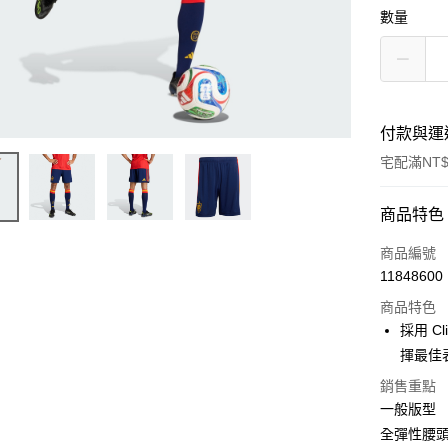
數量
付款與運
宅配滿NT$
付款方式
商品特色
信用卡一
商品編號
11848600
信用卡分
商品特色
3 期 
採用 C
合作金
揮最佳
LINE Pay
華南商
銷售重點
Apple Pay
上海商
一般版型
國泰世
悠遊付
全彈性腰
臺灣中