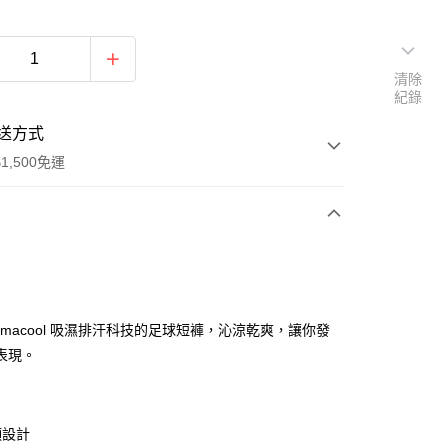
清除
紀錄
送方式
1,500免運
次付款
期付款
0 利率 每期
NT$447
21家銀行
limacool 吸濕排汗科技的足球短褲，沁涼乾爽，讓你發
庫商業銀行
第一商業銀行
表現。
業銀行
彰化商業銀行
業儲蓄銀行
台北富邦商業銀行
華商業銀行
兆豐國際商業銀行
頭設計
小企業銀行
台中商業銀行