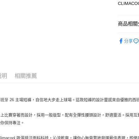
匯豐（
CLIMAC
Google Pa
聯邦商
元大商
全盈+PAY
玉山商
商品相關分
台新國
AFTEE先
台灣樂
全站商品
相關說明
分享
【關於「A
adidas 2
AFTEE
便利好安
運送方式
adidas 2
１．簡單
２．便利
adidas 2
宅配
３．安心
說明
相關推薦
每筆NT$1
促銷活動
【「AFT
１．於結帳
付」結帳
２．訂單
西班牙
26
主場短褲，自信地大步走上球場。這款短褲的設計靈感來自優雅的西
３．收到繳
／ATM／
場上比賽穿著而設計，採用一般版型，配有全彈性腰頭設計，舒適靈活。採用互
※ 請注意
絡購買商品
讓你保持專注。
先享後付
※ 交易是
是否繳費成
limacool
吸濕排汗面料科技，沁涼乾爽，讓你心無旁鶩地發揮最佳表現，即使