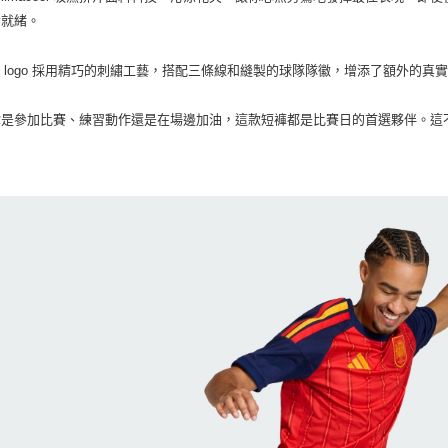
付客戶支
備就緒。
【注意事
１．透過由
s logo
採用精巧的刺繡工藝，搭配三條線和縫製的球隊隊徽，增添了額外的真
交易，需
求債權轉
你是參加比賽、練習動作還是在場邊加油，這款短褲都是比賽日的首選夥伴。這
２．關於
https://aft
３．未成
「AFTE
任。
４．使用「
即時審查
結果請求
５．嚴禁
形，恩沛
動。