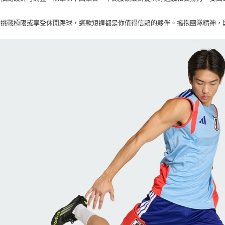
※ 交易是
是否繳費成
付客戶支
是挑戰極限或享受休閒踢球，這款短褲都是你值得信賴的夥伴。擁抱團隊精神，
【注意事
１．透過由
交易，需
求債權轉
２．關於
https://aft
３．未成
「AFTE
任。
４．使用「
即時審查
結果請求
５．嚴禁
形，恩沛
動。