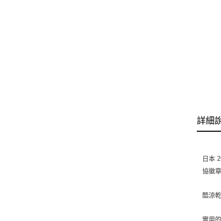
詳細
日本
2
協徽
酷涼
實用