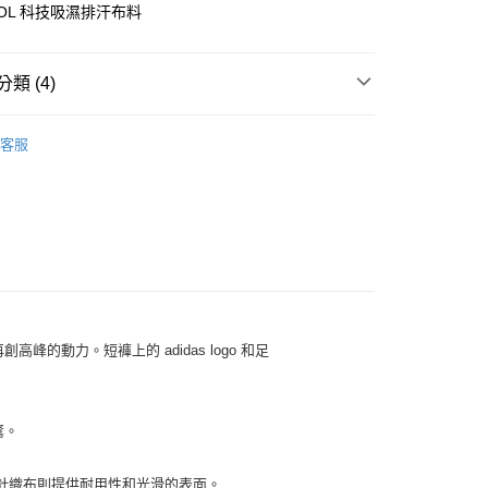
OOL 科技吸濕排汗布料
小企業銀行
台中商業銀行
台灣）商業銀行
華泰商業銀行
y
業銀行
遠東國際商業銀行
類 (4)
業銀行
永豐商業銀行
業銀行
星展（台灣）商業銀行
▶ 服飾
際商業銀行
中國信託商業銀行
享後付
客服
天信用卡公司
026 世界盃
足球穿搭單品
FTEE先享後付」】
026 世界盃
先享後付是「在收到商品之後才付款」的支付方式。 讓您購物簡單
日本國家隊
心！
026 世界盃
2026 FIFA世界盃全部商品
：不需註冊會員、不需綁卡、不需儲值。
：只要手機號碼，簡訊認證，即可結帳。
：先確認商品／服務後，再付款。
20，滿NT$1,500(含以上)免運費
EE先享後付」結帳流程】
方式選擇「AFTEE先享後付」後，將跳轉至「AFTEE先享後
再創高峰的動力。短褲上的
adidas logo
和足
頁面，進行簡訊認證並確認金額後，即可完成結帳。
成立數日內，您將收到繳費通知簡訊。
費通知簡訊後14天內，點擊此簡訊中的連結，可透過四大超商
網路銀行／等多元方式進行付款，方視為交易完成。
鶩。
：結帳手續完成當下不需立刻繳費，但若您需要取消訂單，請聯
的店家。未經商家同意取消之訂單仍視為有效，需透過AFTEE
繳納相關費用。
針織布則提供耐用性和光滑的表面。