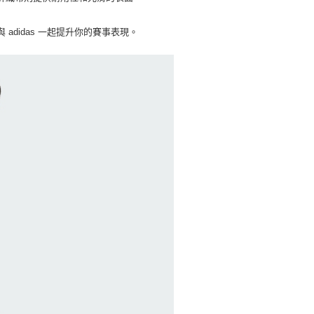
否成功請以「AFTEE先享後付 」之結帳頁面顯示為準，若有關於
功／繳費後需取消欲退款等相關疑問，請聯繫「AFTEE先享後
援中心」
https://netprotections.freshdesk.com/support/home
與
adidas
一起提升你的賽事表現。
項】
恩沛科技股份有限公司提供之「AFTEE先享後付」服務完成之
依本服務之必要範圍內提供個人資料，並將交易相關給付款項請
讓予恩沛科技股份有限公司。
個人資料處理事宜，請瀏覽以下網址：
ee.tw/terms/#terms3
年的使用者請事先徵得法定代理人或監護人之同意方可使用
E先享後付」，若未經同意申辦者引起之損失，本公司不負相關責
AFTEE先享後付」時，將依據個別帳號之用戶狀況，依本公司
核予不同之上限額度；若仍有額度不足之情形，本公司將視審查
用戶進行身份認證。
一人註冊多個帳號或使用他人資訊註冊。若發現惡意使用之情
科技股份有限公司將有權停止該用戶之使用額度並採取法律行