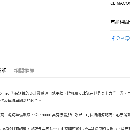
悠遊付
CLIMAC
臺灣中
匯豐（
Google Pa
聯邦商
商品相關分
元大商
全盈+PAY
玉山商
全站商品
台新國
AFTEE先
分享
台灣樂
相關說明
adidas 2
【關於「A
adidas 2
AFTEE
便利好安
運送方式
adidas 2
１．簡單
２．便利
宅配
說明
相關推薦
３．安心
每筆NT$1
【「AFT
１．於結帳
6 Tiro
訓練短褲的設計靈感源自地平線，體現這支球隊在世界盃上力爭上游、
付」結帳
２．訂單
章代表傳統與創新的融合。
３．收到繳
／ATM／
乾爽，隨時準備就緒。
Climacool
具有吸濕排汗效果，可保持酷涼乾爽、心無旁
※ 請注意
絡購買商品
先享後付
的抽繩設計可調整，以確保牢固貼合。中高腰頭設計提供舒適感和支撐力，雙面