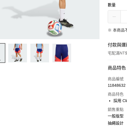
數量
※ 本商品
付款與運
宅配滿NT$
付款方式
商品特色
信用卡一
商品編號
11848632
信用卡分
商品特色
3 期 
採用 C
合作金
LINE Pay
銷售重點
華南商
一般版型
Apple Pay
上海商
抽繩設計
國泰世