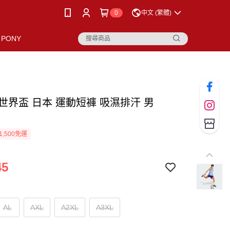
0
中文 (繁體)
PONY
as 世界盃 日本 運動短褲 吸濕排汗 男
1,500免運
45
AL
AXL
A2XL
A3XL