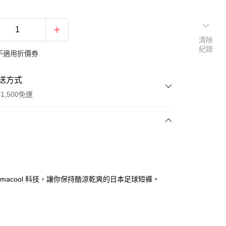
清除
紀錄
不適用折價券
送方式
1,500免運
次付款
期付款
0 利率 每期
NT$181
21家銀行
limacool 科技，讓你保持酷涼乾爽的日本足球短褲。
庫商業銀行
第一商業銀行
業銀行
彰化商業銀行
業儲蓄銀行
台北富邦商業銀行
華商業銀行
兆豐國際商業銀行