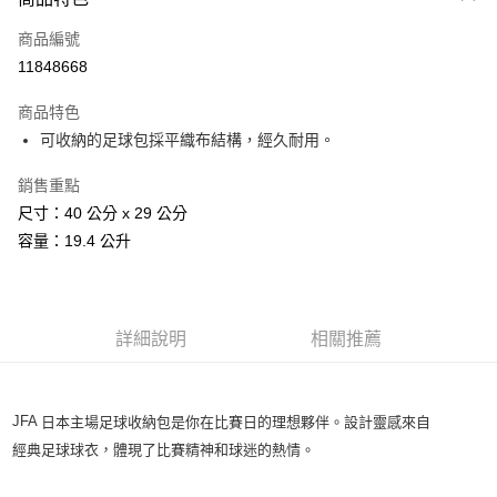
信用卡一次付款
商品編號
信用卡分期付款
11848668
3 期 0 利率 每期
NT$181
21家銀行
商品特色
合作金庫商業銀行
第一商業銀行
LINE Pay
可收納的足球包採平織布結構，經久耐用。
華南商業銀行
彰化商業銀行
Apple Pay
上海商業儲蓄銀行
台北富邦商業銀行
銷售重點
國泰世華商業銀行
兆豐國際商業銀行
悠遊付
尺寸：40 公分 x 29 公分
臺灣中小企業銀行
台中商業銀行
容量：19.4 公升
匯豐（台灣）商業銀行
華泰商業銀行
Google Pay
聯邦商業銀行
遠東國際商業銀行
元大商業銀行
永豐商業銀行
全盈+PAY
玉山商業銀行
星展（台灣）商業銀行
台新國際商業銀行
中國信託商業銀行
AFTEE先享後付
詳細說明
相關推薦
台灣樂天信用卡公司
相關說明
【關於「AFTEE先享後付」】
AFTEE先享後付是「在收到商品之後才付款」的支付方式。 讓您購物簡單
運送方式
JFA
日本主場足球收納包是你在比賽日的理想夥伴。設計靈感來自
便利好安心！
１．簡單：不需註冊會員、不需綁卡、不需儲值。
經典足球球衣，體現了比賽精神和球迷的熱情。
宅配
２．便利：只要手機號碼，簡訊認證，即可結帳。
每筆NT$120，滿NT$1,500(含以上)免運費
３．安心：先確認商品／服務後，再付款。