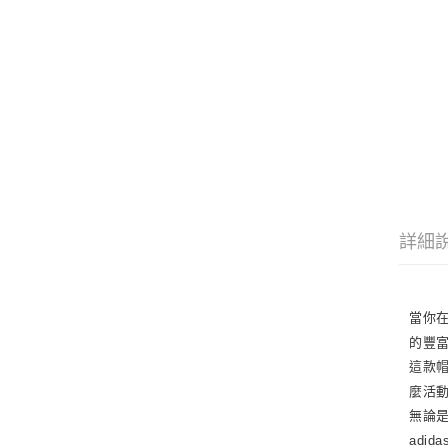
詳細
當你
的豐
這款
麼活
無論是
adi