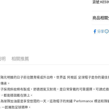
聯邦商
貨號:KE59
元大商
全盈+PAY
玉山商
台新國
AFTEE先
商品相關分
台灣樂
相關說明
【關於「A
全站商品
AFTEE
分享
adidas 2
便利好安
運送方式
１．簡單
adidas 2
２．便利
宅配
３．安心
adidas 2
每筆NT$1
【「AFT
說明
相關推薦
１．於結帳
付」結帳
２．訂單
３．收到繳
在陽光明媚的日子前往體育場或外出時，世界盃 阿根廷 足球帽子是你的最
／ATM／
富傳承。
※ 請注意
絡購買商品
帽子採用斜紋棉布製成，舒適透氣又耐用，是日常穿戴的可靠選擇。可調式插
先享後付
動，都能穩固戴在頭上。
※ 交易是
為球隊加油還是享受悠閒的一天，這款帽子的刺繡 Performance 標誌
是否繳費成
付客戶支
das 一起擁抱足球精神。