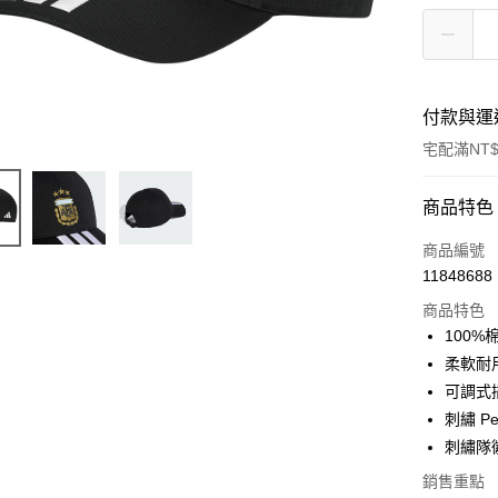
付款與運
宅配滿NT$
付款方式
商品特色
信用卡一
商品編號
11848688
信用卡分
商品特色
3 期 
100%
合作金
柔軟耐
LINE Pay
華南商
可調式
Apple Pay
上海商
刺繡 Pe
國泰世
刺繡隊
悠遊付
臺灣中
匯豐（
銷售重點
Google Pa