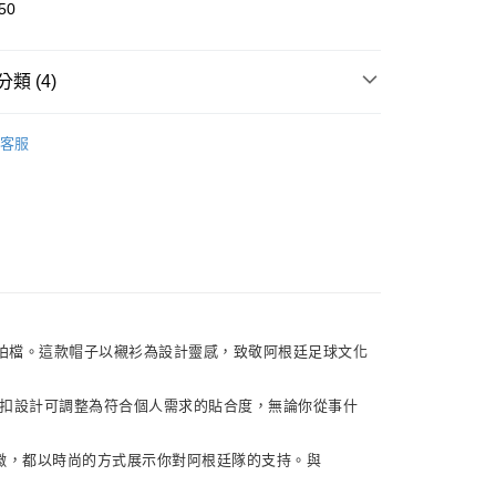
業銀行
遠東國際商業銀行
50
業銀行
永豐商業銀行
業銀行
星展（台灣）商業銀行
際商業銀行
中國信託商業銀行
享後付
類 (4)
天信用卡公司
FTEE先享後付」】
▶ 配件
先享後付是「在收到商品之後才付款」的支付方式。 讓您購物簡單
客服
026 世界盃
配件
心！
：不需註冊會員、不需綁卡、不需儲值。
026 世界盃
阿根廷國家隊
：只要手機號碼，簡訊認證，即可結帳。
：先確認商品／服務後，再付款。
026 世界盃
2026 FIFA世界盃全部商品
20，滿NT$1,500(含以上)免運費
EE先享後付」結帳流程】
方式選擇「AFTEE先享後付」後，將跳轉至「AFTEE先享後
頁面，進行簡訊認證並確認金額後，即可完成結帳。
成立數日內，您將收到繳費通知簡訊。
費通知簡訊後14天內，點擊此簡訊中的連結，可透過四大超商
佳拍檔。這款帽子以襯衫為設計靈感，致敬阿根廷足球文化
網路銀行／等多元方式進行付款，方視為交易完成。
：結帳手續完成當下不需立刻繳費，但若您需要取消訂單，請聯
的店家。未經商家同意取消之訂單仍視為有效，需透過AFTEE
扣設計可調整為符合個人需求的貼合度，無論你從事什
繳納相關費用。
否成功請以「AFTEE先享後付 」之結帳頁面顯示為準，若有關於
和隊徽，都以時尚的方式展示你對阿根廷隊的支持。與
功／繳費後需取消欲退款等相關疑問，請聯繫「AFTEE先享後
援中心」
https://netprotections.freshdesk.com/support/home