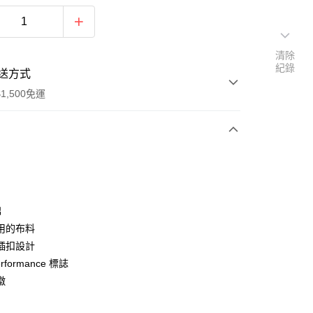
清除
紀錄
送方式
1,500免運
次付款
期付款
0 利率 每期
NT$267
21家銀行
棉
庫商業銀行
第一商業銀行
用的布料
業銀行
彰化商業銀行
插扣設計
業儲蓄銀行
台北富邦商業銀行
rformance 標誌
華商業銀行
兆豐國際商業銀行
徽
小企業銀行
台中商業銀行
台灣）商業銀行
華泰商業銀行
y