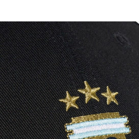
【注意事
１．透過由
交易，需
求債權轉
２．關於
https://aft
３．未成
「AFTE
任。
４．使用「
即時審查
結果請求
５．嚴禁
形，恩沛
動。