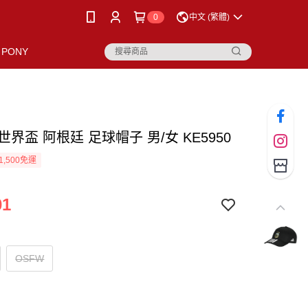
0
中文 (繁體)
PONY
s 世界盃 阿根廷 足球帽子 男/女 KE5950
1,500免運
01
OSFW