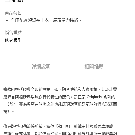
11848697
3 期 0 利率 每期
NT$567
21家銀行
商品特色
合作金庫商業銀行
第一商業銀行
LINE Pay
全印花圓領短袖上衣，展現活力時尚。
華南商業銀行
彰化商業銀行
Apple Pay
上海商業儲蓄銀行
台北富邦商業銀行
銷售重點
國泰世華商業銀行
兆豐國際商業銀行
悠遊付
修身版型
臺灣中小企業銀行
台中商業銀行
匯豐（台灣）商業銀行
華泰商業銀行
Google Pay
聯邦商業銀行
遠東國際商業銀行
元大商業銀行
永豐商業銀行
全盈+PAY
玉山商業銀行
詳細說明
星展（台灣）商業銀行
相關推薦
台新國際商業銀行
中國信託商業銀行
AFTEE先享後付
台灣樂天信用卡公司
相關說明
【關於「AFTEE先享後付」】
這款阿根廷經典全印花短袖上衣，融合傳統和大膽風格。其設計靈
AFTEE先享後付是「在收到商品之後才付款」的支付方式。 讓您購物簡單
運送方式
感源自阿根廷客場球衣具代表性的配色，是正宗
Originals
系列的
便利好安心！
１．簡單：不需註冊會員、不需綁卡、不需儲值。
一部分，專為希望在球場之外也能展現對阿根廷足球熱情的球迷而
宅配
２．便利：只要手機號碼，簡訊認證，即可結帳。
設計。
每筆NT$120，滿NT$1,500(含以上)免運費
３．安心：先確認商品／服務後，再付款。
【「AFTEE先享後付」結帳流程】
修身版型勾勒流暢剪裁，讓你活動自如，針織布料觸感柔軟親膚，
１．於結帳方式選擇「AFTEE先享後付」後，將跳轉至「AFTEE先享後付」
無論忙碌或休閒，都能倍感舒適。圓領和短袖設計增添一絲經典韻