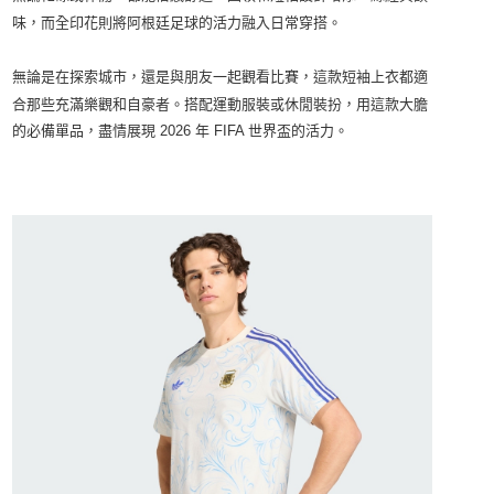
結帳頁面，進行簡訊認證並確認金額後，即可完成結帳。
味，而全印花則將阿根廷足球的活力融入日常穿搭。
２．訂單成立數日內，您將收到繳費通知簡訊。
３．收到繳費通知簡訊後14天內，點擊此簡訊中的連結，可透過四大超商／
ATM／網路銀行／等多元方式進行付款，方視為交易完成。
無論是在探索城市，還是與朋友一起觀看比賽，這款短袖上衣都適
※ 請注意：結帳手續完成當下不需立刻繳費，但若您需要取消訂單，請聯絡
合那些充滿樂觀和自豪者。搭配運動服裝或休閒裝扮，用這款大膽
購買商品的店家。未經商家同意取消之訂單仍視為有效，需透過AFTEE先享
後付繳納相關費用。
的必備單品，盡情展現
2026
年
FIFA
世界盃的活力。
※ 交易是否成功請以「AFTEE先享後付 」之結帳頁面顯示為準，若有關於
是否繳費成功／繳費後需取消欲退款等相關疑問，請聯繫「AFTEE先享後付
客戶支援中心」
https://netprotections.freshdesk.com/support/home
【注意事項】
１．透過由恩沛科技股份有限公司提供之「AFTEE先享後付」服務完成之交
易，需依本服務之必要範圍內提供個人資料，並將交易相關給付款項請求債
權轉讓予恩沛科技股份有限公司。
２．關於個人資料處理事宜，請瀏覽以下網址：
https://aftee.tw/terms/#terms3
３．未成年的使用者請事先徵得法定代理人或監護人之同意方可使用
「AFTEE先享後付」，若未經同意申辦者引起之損失，本公司不負相關責
任。
４．使用「AFTEE先享後付」時，將依據個別帳號之用戶狀況，依本公司即
時審查核予不同之上限額度；若仍有額度不足之情形，本公司將視審查結果
請求用戶進行身份認證。
５．嚴禁一人註冊多個帳號或使用他人資訊註冊。若發現惡意使用之情形，
恩沛科技股份有限公司將有權停止該用戶之使用額度並採取法律行動。