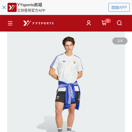
YYsports商城
開啟APP
立刻使用官方APP
0
1
/
4