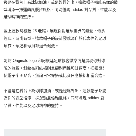
結帳頁面，進行簡訊認證並確認金額後，即可完成結帳。
管是在看台上為球隊加油，或是輕鬆外出，這款帽子都能為你的造
２．訂單成立數日內，您將收到繳費通知簡訊。
型增添一抹運動風優雅風格，同時體現 adidas 對品質、性能以及
３．收到繳費通知簡訊後14天內，點擊此簡訊中的連結，可透過四大超商／
足球精神的堅持。
ATM／網路銀行／等多元方式進行付款，方視為交易完成。
※ 請注意：結帳手續完成當下不需立刻繳費，但若您需要取消訂單，請聯絡
購買商品的店家。未經商家同意取消之訂單仍視為有效，需透過AFTEE先享
戴上這款阿根廷
26
老帽，展現你對足球世界的熱愛，傳承
後付繳納相關費用。
經典，時尚有型。這款帽子的設計靈感源自於代表性的足球
※ 交易是否成功請以「AFTEE先享後付 」之結帳頁面顯示為準，若有關於
是否繳費成功／繳費後需取消欲退款等相關疑問，請聯繫「AFTEE先享後付
球衣，球迷和球員都適合佩戴。
客戶支援中心」
https://netprotections.freshdesk.com/support/home
刺繡
Originals logo
和阿根廷足球協會徽章清楚展現你對球
【注意事項】
１．透過由恩沛科技股份有限公司提供之「AFTEE先享後付」服務完成之交
隊的擁戴，斜紋布料結構則兼顧耐用性和舒適度。插扣設計
易，需依本服務之必要範圍內提供個人資料，並將交易相關給付款項請求債
使帽子牢固貼合，無論日常穿搭或比賽日應援都相當合適。
權轉讓予恩沛科技股份有限公司。
２．關於個人資料處理事宜，請瀏覽以下網址：
https://aftee.tw/terms/#terms3
不管是在看台上為球隊加油，或是輕鬆外出，這款帽子都能
３．未成年的使用者請事先徵得法定代理人或監護人之同意方可使用
為你的造型增添一抹運動風優雅風格，同時體現
adidas
對
「AFTEE先享後付」，若未經同意申辦者引起之損失，本公司不負相關責
任。
品質、性能以及足球精神的堅持。
４．使用「AFTEE先享後付」時，將依據個別帳號之用戶狀況，依本公司即
時審查核予不同之上限額度；若仍有額度不足之情形，本公司將視審查結果
請求用戶進行身份認證。
５．嚴禁一人註冊多個帳號或使用他人資訊註冊。若發現惡意使用之情形，
恩沛科技股份有限公司將有權停止該用戶之使用額度並採取法律行動。