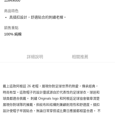
11849000
3 期 0 利率 每期
NT$267
21家銀行
商品特色
合作金庫商業銀行
第一商業銀行
LINE Pay
具插扣設計，舒適貼合的刺繡老帽。
華南商業銀行
彰化商業銀行
Apple Pay
上海商業儲蓄銀行
台北富邦商業銀行
銷售重點
國泰世華商業銀行
兆豐國際商業銀行
悠遊付
100% 純棉
臺灣中小企業銀行
台中商業銀行
匯豐（台灣）商業銀行
華泰商業銀行
Google Pay
聯邦商業銀行
遠東國際商業銀行
元大商業銀行
永豐商業銀行
全盈+PAY
玉山商業銀行
詳細說明
星展（台灣）商業銀行
相關推薦
台新國際商業銀行
中國信託商業銀行
AFTEE先享後付
台灣樂天信用卡公司
相關說明
【關於「AFTEE先享後付」】
AFTEE先享後付是「在收到商品之後才付款」的支付方式。 讓您購物簡單
運送方式
便利好安心！
戴上這款阿根廷 26 老帽，展現你對足球世界的熱愛，傳承經典，
１．簡單：不需註冊會員、不需綁卡、不需儲值。
宅配
時尚有型。這款帽子的設計靈感源自於代表性的足球球衣，球迷和
２．便利：只要手機號碼，簡訊認證，即可結帳。
每筆NT$120，滿NT$1,500(含以上)免運費
３．安心：先確認商品／服務後，再付款。
球員都適合佩戴。 刺繡 Originals logo 和阿根廷足球協會徽章清楚
展現你對球隊的擁戴，斜紋布料結構則兼顧耐用性和舒適度。插扣
【「AFTEE先享後付」結帳流程】
設計使帽子牢固貼合，無論日常穿搭或比賽日應援都相當合適。 不
１．於結帳方式選擇「AFTEE先享後付」後，將跳轉至「AFTEE先享後付」