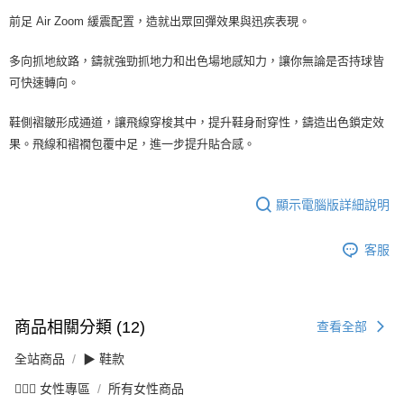
前足 Air Zoom 緩震配置，造就出眾回彈效果與迅疾表現。
多向抓地紋路，鑄就強勁抓地力和出色場地感知力，讓你無論是否持球皆
可快速轉向。
鞋側褶皺形成通道，讓飛線穿梭其中，提升鞋身耐穿性，鑄造出色鎖定效
果。飛線和褶襉包覆中足，進一步提升貼合感。
顯示電腦版詳細說明
客服
商品相關分類 (12)
查看全部
全站商品
▶ 鞋款
💁🏻‍♀️ 女性專區
所有女性商品