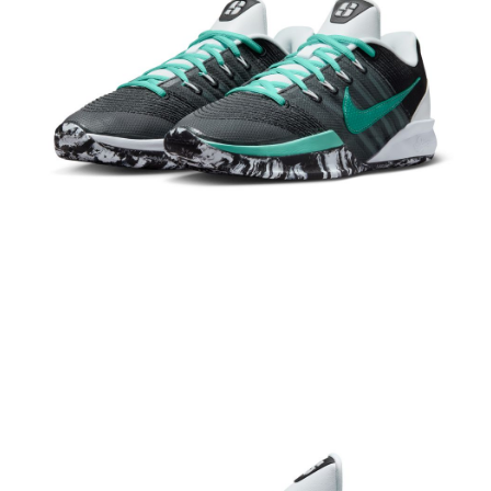
結帳頁面，進行簡訊認證並確認金額後，即可完成結帳。
２．訂單成立數日內，您將收到繳費通知簡訊。
３．收到繳費通知簡訊後14天內，點擊此簡訊中的連結，可透過四大超商／
ATM／網路銀行／等多元方式進行付款，方視為交易完成。
※ 請注意：結帳手續完成當下不需立刻繳費，但若您需要取消訂單，請聯絡
購買商品的店家。未經商家同意取消之訂單仍視為有效，需透過AFTEE先享
後付繳納相關費用。
※ 交易是否成功請以「AFTEE先享後付 」之結帳頁面顯示為準，若有關於
是否繳費成功／繳費後需取消欲退款等相關疑問，請聯繫「AFTEE先享後付
客戶支援中心」
https://netprotections.freshdesk.com/support/home
【注意事項】
１．透過由恩沛科技股份有限公司提供之「AFTEE先享後付」服務完成之交
易，需依本服務之必要範圍內提供個人資料，並將交易相關給付款項請求債
權轉讓予恩沛科技股份有限公司。
２．關於個人資料處理事宜，請瀏覽以下網址：
https://aftee.tw/terms/#terms3
３．未成年的使用者請事先徵得法定代理人或監護人之同意方可使用
「AFTEE先享後付」，若未經同意申辦者引起之損失，本公司不負相關責
任。
４．使用「AFTEE先享後付」時，將依據個別帳號之用戶狀況，依本公司即
時審查核予不同之上限額度；若仍有額度不足之情形，本公司將視審查結果
請求用戶進行身份認證。
５．嚴禁一人註冊多個帳號或使用他人資訊註冊。若發現惡意使用之情形，
恩沛科技股份有限公司將有權停止該用戶之使用額度並採取法律行動。