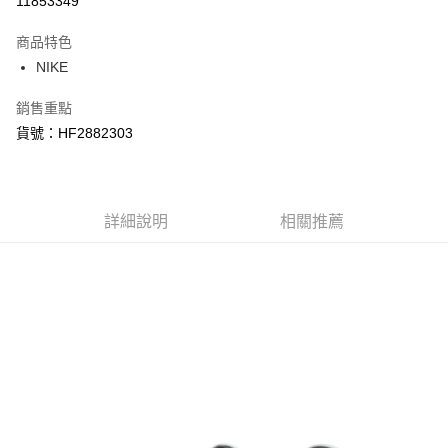
11853349
3 期 0 利率 每期
NT$1,290
21家銀行
商品特色
合作金庫商業銀行
第一商業銀行
LINE Pay
NIKE
華南商業銀行
彰化商業銀行
Apple Pay
上海商業儲蓄銀行
台北富邦商業銀行
銷售重點
國泰世華商業銀行
兆豐國際商業銀行
悠遊付
貨號：HF2882303
臺灣中小企業銀行
台中商業銀行
匯豐（台灣）商業銀行
華泰商業銀行
Google Pay
聯邦商業銀行
遠東國際商業銀行
元大商業銀行
永豐商業銀行
全盈+PAY
玉山商業銀行
詳細說明
星展（台灣）商業銀行
相關推薦
台新國際商業銀行
中國信託商業銀行
AFTEE先享後付
台灣樂天信用卡公司
相關說明
【關於「AFTEE先享後付」】
AFTEE先享後付是「在收到商品之後才付款」的支付方式。 讓您購物簡單
運送方式
便利好安心！
１．簡單：不需註冊會員、不需綁卡、不需儲值。
宅配
２．便利：只要手機號碼，簡訊認證，即可結帳。
每筆NT$120，滿NT$1,500(含以上)免運費
３．安心：先確認商品／服務後，再付款。
【「AFTEE先享後付」結帳流程】
１．於結帳方式選擇「AFTEE先享後付」後，將跳轉至「AFTEE先享後付」