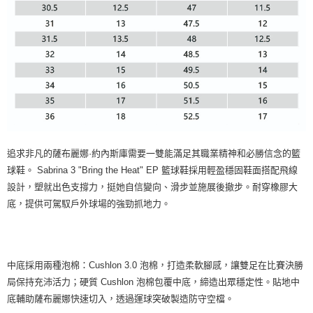
追求非凡的薩布麗娜·約內斯庫需要一雙能滿足其職業精神和必勝信念的籃
球鞋。 Sabrina 3 "Bring the Heat" EP 籃球鞋採用輕盈穩固鞋面搭配飛線
設計，塑就出色支撐力，挺她自信變向、滑步並施展後撤步。耐穿橡膠大
底，提供可駕馭戶外球場的強勁抓地力。
中底採用兩種泡棉：Cushlon 3.0 泡棉，打造柔軟腳感，讓雙足在比賽決勝
局保持充沛活力；硬質 Cushlon 泡棉包覆中底，締造出眾穩定性。貼地中
底輔助薩布麗娜快速切入，透過運球突破製造防守空檔。