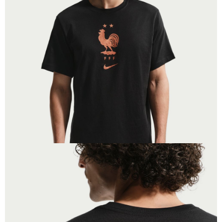
１．於結帳方式選擇「AFTEE先享後付」後，將跳轉至「AFTEE先享後付」
結帳頁面，進行簡訊認證並確認金額後，即可完成結帳。
２．訂單成立數日內，您將收到繳費通知簡訊。
３．收到繳費通知簡訊後14天內，點擊此簡訊中的連結，可透過四大超商／
ATM／網路銀行／等多元方式進行付款，方視為交易完成。
※ 請注意：結帳手續完成當下不需立刻繳費，但若您需要取消訂單，請聯絡
購買商品的店家。未經商家同意取消之訂單仍視為有效，需透過AFTEE先享
後付繳納相關費用。
※ 交易是否成功請以「AFTEE先享後付 」之結帳頁面顯示為準，若有關於
是否繳費成功／繳費後需取消欲退款等相關疑問，請聯繫「AFTEE先享後付
客戶支援中心」
https://netprotections.freshdesk.com/support/home
【注意事項】
１．透過由恩沛科技股份有限公司提供之「AFTEE先享後付」服務完成之交
易，需依本服務之必要範圍內提供個人資料，並將交易相關給付款項請求債
權轉讓予恩沛科技股份有限公司。
２．關於個人資料處理事宜，請瀏覽以下網址：
https://aftee.tw/terms/#terms3
３．未成年的使用者請事先徵得法定代理人或監護人之同意方可使用
「AFTEE先享後付」，若未經同意申辦者引起之損失，本公司不負相關責
任。
４．使用「AFTEE先享後付」時，將依據個別帳號之用戶狀況，依本公司即
時審查核予不同之上限額度；若仍有額度不足之情形，本公司將視審查結果
請求用戶進行身份認證。
５．嚴禁一人註冊多個帳號或使用他人資訊註冊。若發現惡意使用之情形，