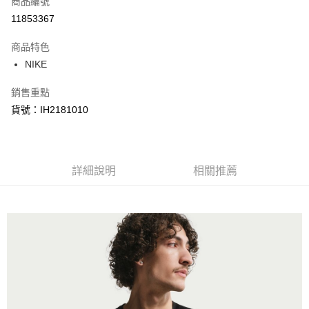
商品編號
信用卡分期付款
11853367
3 期 0 利率 每期
NT$216
21家銀行
商品特色
合作金庫商業銀行
第一商業銀行
LINE Pay
NIKE
華南商業銀行
彰化商業銀行
Apple Pay
上海商業儲蓄銀行
台北富邦商業銀行
銷售重點
國泰世華商業銀行
兆豐國際商業銀行
悠遊付
貨號：IH2181010
臺灣中小企業銀行
台中商業銀行
匯豐（台灣）商業銀行
華泰商業銀行
Google Pay
聯邦商業銀行
遠東國際商業銀行
元大商業銀行
永豐商業銀行
全盈+PAY
玉山商業銀行
詳細說明
星展（台灣）商業銀行
相關推薦
台新國際商業銀行
中國信託商業銀行
AFTEE先享後付
台灣樂天信用卡公司
相關說明
【關於「AFTEE先享後付」】
AFTEE先享後付是「在收到商品之後才付款」的支付方式。 讓您購物簡單
運送方式
便利好安心！
１．簡單：不需註冊會員、不需綁卡、不需儲值。
宅配
２．便利：只要手機號碼，簡訊認證，即可結帳。
每筆NT$120，滿NT$1,500(含以上)免運費
３．安心：先確認商品／服務後，再付款。
【「AFTEE先享後付」結帳流程】