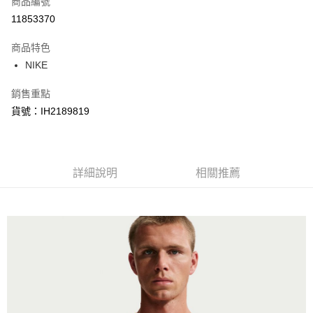
商品編號
信用卡分期付款
11853370
3 期 0 利率 每期
NT$216
21家銀行
商品特色
合作金庫商業銀行
第一商業銀行
LINE Pay
NIKE
華南商業銀行
彰化商業銀行
Apple Pay
上海商業儲蓄銀行
台北富邦商業銀行
銷售重點
國泰世華商業銀行
兆豐國際商業銀行
悠遊付
貨號：IH2189819
臺灣中小企業銀行
台中商業銀行
匯豐（台灣）商業銀行
華泰商業銀行
Google Pay
聯邦商業銀行
遠東國際商業銀行
元大商業銀行
永豐商業銀行
全盈+PAY
玉山商業銀行
詳細說明
星展（台灣）商業銀行
相關推薦
台新國際商業銀行
中國信託商業銀行
AFTEE先享後付
台灣樂天信用卡公司
相關說明
【關於「AFTEE先享後付」】
AFTEE先享後付是「在收到商品之後才付款」的支付方式。 讓您購物簡單
運送方式
便利好安心！
１．簡單：不需註冊會員、不需綁卡、不需儲值。
宅配
２．便利：只要手機號碼，簡訊認證，即可結帳。
每筆NT$120，滿NT$1,500(含以上)免運費
３．安心：先確認商品／服務後，再付款。
【「AFTEE先享後付」結帳流程】