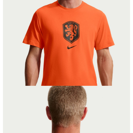
１．於結帳方式選擇「AFTEE先享後付」後，將跳轉至「AFTEE先享後付」
結帳頁面，進行簡訊認證並確認金額後，即可完成結帳。
２．訂單成立數日內，您將收到繳費通知簡訊。
３．收到繳費通知簡訊後14天內，點擊此簡訊中的連結，可透過四大超商／
ATM／網路銀行／等多元方式進行付款，方視為交易完成。
※ 請注意：結帳手續完成當下不需立刻繳費，但若您需要取消訂單，請聯絡
購買商品的店家。未經商家同意取消之訂單仍視為有效，需透過AFTEE先享
後付繳納相關費用。
※ 交易是否成功請以「AFTEE先享後付 」之結帳頁面顯示為準，若有關於
是否繳費成功／繳費後需取消欲退款等相關疑問，請聯繫「AFTEE先享後付
客戶支援中心」
https://netprotections.freshdesk.com/support/home
【注意事項】
１．透過由恩沛科技股份有限公司提供之「AFTEE先享後付」服務完成之交
易，需依本服務之必要範圍內提供個人資料，並將交易相關給付款項請求債
權轉讓予恩沛科技股份有限公司。
２．關於個人資料處理事宜，請瀏覽以下網址：
https://aftee.tw/terms/#terms3
３．未成年的使用者請事先徵得法定代理人或監護人之同意方可使用
「AFTEE先享後付」，若未經同意申辦者引起之損失，本公司不負相關責
任。
４．使用「AFTEE先享後付」時，將依據個別帳號之用戶狀況，依本公司即
時審查核予不同之上限額度；若仍有額度不足之情形，本公司將視審查結果
請求用戶進行身份認證。
５．嚴禁一人註冊多個帳號或使用他人資訊註冊。若發現惡意使用之情形，