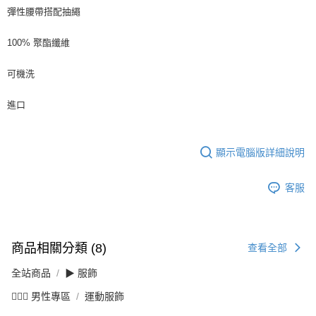
彈性腰帶搭配抽繩
100% 聚酯纖維
可機洗
進口
顯示電腦版詳細說明
客服
商品相關分類 (8)
查看全部
全站商品
▶ 服飾
💁🏻‍♂️ 男性專區
運動服飾