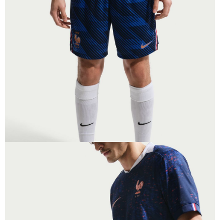
１．於結帳方式選擇「AFTEE先享後付」後，將跳轉至「AFTEE先享後付」
結帳頁面，進行簡訊認證並確認金額後，即可完成結帳。
２．訂單成立數日內，您將收到繳費通知簡訊。
３．收到繳費通知簡訊後14天內，點擊此簡訊中的連結，可透過四大超商／
ATM／網路銀行／等多元方式進行付款，方視為交易完成。
※ 請注意：結帳手續完成當下不需立刻繳費，但若您需要取消訂單，請聯絡
購買商品的店家。未經商家同意取消之訂單仍視為有效，需透過AFTEE先享
後付繳納相關費用。
※ 交易是否成功請以「AFTEE先享後付 」之結帳頁面顯示為準，若有關於
是否繳費成功／繳費後需取消欲退款等相關疑問，請聯繫「AFTEE先享後付
客戶支援中心」
https://netprotections.freshdesk.com/support/home
【注意事項】
１．透過由恩沛科技股份有限公司提供之「AFTEE先享後付」服務完成之交
易，需依本服務之必要範圍內提供個人資料，並將交易相關給付款項請求債
權轉讓予恩沛科技股份有限公司。
２．關於個人資料處理事宜，請瀏覽以下網址：
https://aftee.tw/terms/#terms3
３．未成年的使用者請事先徵得法定代理人或監護人之同意方可使用
「AFTEE先享後付」，若未經同意申辦者引起之損失，本公司不負相關責
任。
４．使用「AFTEE先享後付」時，將依據個別帳號之用戶狀況，依本公司即
時審查核予不同之上限額度；若仍有額度不足之情形，本公司將視審查結果
請求用戶進行身份認證。
５．嚴禁一人註冊多個帳號或使用他人資訊註冊。若發現惡意使用之情形，