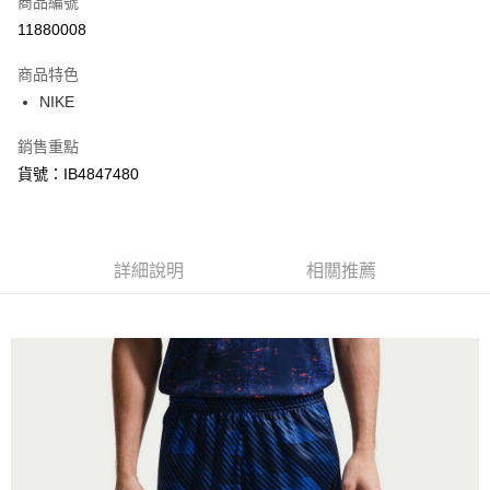
商品編號
信用卡分期付款
11880008
3 期 0 利率 每期
NT$356
21家銀行
商品特色
合作金庫商業銀行
第一商業銀行
LINE Pay
NIKE
華南商業銀行
彰化商業銀行
Apple Pay
上海商業儲蓄銀行
台北富邦商業銀行
銷售重點
國泰世華商業銀行
兆豐國際商業銀行
悠遊付
貨號：IB4847480
臺灣中小企業銀行
台中商業銀行
匯豐（台灣）商業銀行
華泰商業銀行
Google Pay
聯邦商業銀行
遠東國際商業銀行
元大商業銀行
永豐商業銀行
全盈+PAY
玉山商業銀行
詳細說明
星展（台灣）商業銀行
相關推薦
台新國際商業銀行
中國信託商業銀行
AFTEE先享後付
台灣樂天信用卡公司
相關說明
【關於「AFTEE先享後付」】
AFTEE先享後付是「在收到商品之後才付款」的支付方式。 讓您購物簡單
運送方式
便利好安心！
１．簡單：不需註冊會員、不需綁卡、不需儲值。
宅配
２．便利：只要手機號碼，簡訊認證，即可結帳。
每筆NT$120，滿NT$1,500(含以上)免運費
３．安心：先確認商品／服務後，再付款。
【「AFTEE先享後付」結帳流程】