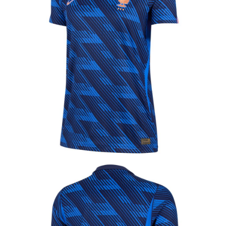
【「AFTEE先享後付」結帳流程】
１．於結帳方式選擇「AFTEE先享後付」後，將跳轉至「AFTEE先享後付」
結帳頁面，進行簡訊認證並確認金額後，即可完成結帳。
２．訂單成立數日內，您將收到繳費通知簡訊。
３．收到繳費通知簡訊後14天內，點擊此簡訊中的連結，可透過四大超商／
ATM／網路銀行／等多元方式進行付款，方視為交易完成。
※ 請注意：結帳手續完成當下不需立刻繳費，但若您需要取消訂單，請聯絡
購買商品的店家。未經商家同意取消之訂單仍視為有效，需透過AFTEE先享
後付繳納相關費用。
※ 交易是否成功請以「AFTEE先享後付 」之結帳頁面顯示為準，若有關於
是否繳費成功／繳費後需取消欲退款等相關疑問，請聯繫「AFTEE先享後付
客戶支援中心」
https://netprotections.freshdesk.com/support/home
【注意事項】
１．透過由恩沛科技股份有限公司提供之「AFTEE先享後付」服務完成之交
易，需依本服務之必要範圍內提供個人資料，並將交易相關給付款項請求債
權轉讓予恩沛科技股份有限公司。
２．關於個人資料處理事宜，請瀏覽以下網址：
https://aftee.tw/terms/#terms3
３．未成年的使用者請事先徵得法定代理人或監護人之同意方可使用
「AFTEE先享後付」，若未經同意申辦者引起之損失，本公司不負相關責
任。
４．使用「AFTEE先享後付」時，將依據個別帳號之用戶狀況，依本公司即
時審查核予不同之上限額度；若仍有額度不足之情形，本公司將視審查結果