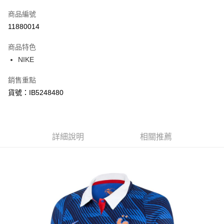
信用卡一次付款
商品編號
信用卡分期付款
11880014
3 期 0 利率 每期
NT$976
21家銀行
商品特色
合作金庫商業銀行
第一商業銀行
LINE Pay
NIKE
華南商業銀行
彰化商業銀行
Apple Pay
上海商業儲蓄銀行
台北富邦商業銀行
銷售重點
國泰世華商業銀行
兆豐國際商業銀行
悠遊付
貨號：IB5248480
臺灣中小企業銀行
台中商業銀行
匯豐（台灣）商業銀行
華泰商業銀行
Google Pay
聯邦商業銀行
遠東國際商業銀行
元大商業銀行
永豐商業銀行
全盈+PAY
玉山商業銀行
詳細說明
星展（台灣）商業銀行
相關推薦
台新國際商業銀行
中國信託商業銀行
AFTEE先享後付
台灣樂天信用卡公司
相關說明
【關於「AFTEE先享後付」】
AFTEE先享後付是「在收到商品之後才付款」的支付方式。 讓您購物簡單
運送方式
便利好安心！
１．簡單：不需註冊會員、不需綁卡、不需儲值。
宅配
２．便利：只要手機號碼，簡訊認證，即可結帳。
每筆NT$120，滿NT$1,500(含以上)免運費
３．安心：先確認商品／服務後，再付款。