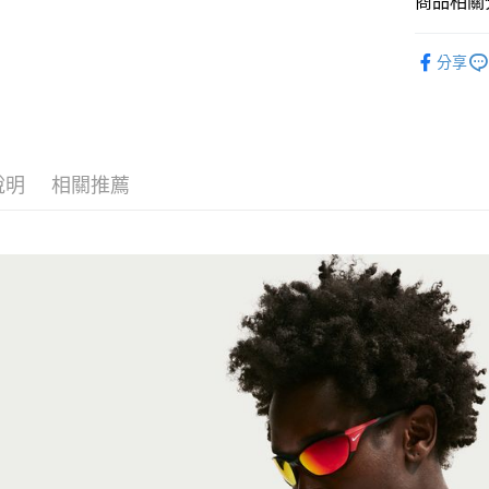
商品相關分
匯豐（
Google Pa
聯邦商
全站商品
元大商
全盈+PAY
分享
玉山商
💁🏻‍♂️ 男
台新國
AFTEE先
💁🏻‍♂️ 男
台灣樂
相關說明
【關於「A
❚ NIKE
AFTEE
說明
相關推薦
新品上市
便利好安
運送方式
１．簡單
❚ NIKE
２．便利
宅配
３．安心
❚ NIKE
每筆NT$1
【「AFT
NIKE 20
１．於結帳
付」結帳
２．訂單
３．收到繳
／ATM／
※ 請注意
絡購買商品
先享後付
※ 交易是
是否繳費成