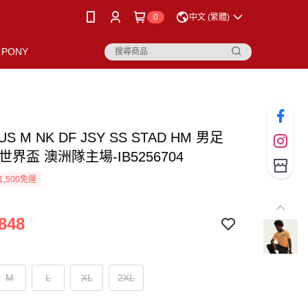
0
中文 (繁體)
PONY
AUS M NK DF JSY SS STAD HM 男足
世界盃 澳洲隊主場-IB5256704
1,500免運
848
M
L
XL
2XL