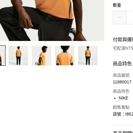
數量
付款與運
宅配滿NT$
付款方式
商品特色
信用卡一
商品編號
11880017
信用卡分
商品特色
3 期 
NIKE
合作金
LINE Pay
銷售重點
華南商
貨號：IB52
Apple Pay
上海商
國泰世
悠遊付
臺灣中