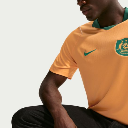
付客戶支
【注意事
１．透過由
交易，需
求債權轉
２．關於
https://aft
３．未成
「AFTE
任。
４．使用「
即時審查
結果請求
５．嚴禁
形，恩沛
動。