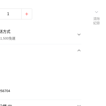
清除
紀錄
送方式
1,500免運
次付款
期付款
0 利率 每期
NT$616
21家銀行
庫商業銀行
第一商業銀行
業銀行
彰化商業銀行
56704
業儲蓄銀行
台北富邦商業銀行
華商業銀行
兆豐國際商業銀行
小企業銀行
台中商業銀行