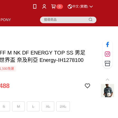
0
中文 (繁體)
PONY
NFF M NK DF ENERGY TOP SS 男足
界盃 奈及利亞 Energy-IH1278100
1,500免運
488
S
M
L
XL
2XL