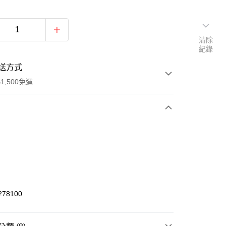
清除
紀錄
送方式
1,500免運
次付款
期付款
0 利率 每期
NT$496
21家銀行
庫商業銀行
第一商業銀行
業銀行
彰化商業銀行
78100
業儲蓄銀行
台北富邦商業銀行
華商業銀行
兆豐國際商業銀行
小企業銀行
台中商業銀行