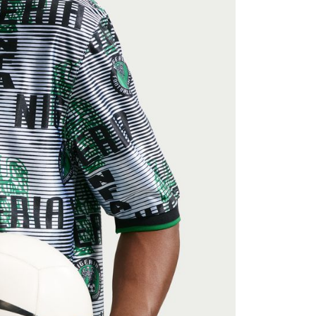
援中心」
https://netprotections.freshdesk.com/support/home
項】
恩沛科技股份有限公司提供之「AFTEE先享後付」服務完成之
依本服務之必要範圍內提供個人資料，並將交易相關給付款項請
讓予恩沛科技股份有限公司。
個人資料處理事宜，請瀏覽以下網址：
ee.tw/terms/#terms3
年的使用者請事先徵得法定代理人或監護人之同意方可使用
E先享後付」，若未經同意申辦者引起之損失，本公司不負相關責
AFTEE先享後付」時，將依據個別帳號之用戶狀況，依本公司
核予不同之上限額度；若仍有額度不足之情形，本公司將視審查
用戶進行身份認證。
一人註冊多個帳號或使用他人資訊註冊。若發現惡意使用之情
科技股份有限公司將有權停止該用戶之使用額度並採取法律行