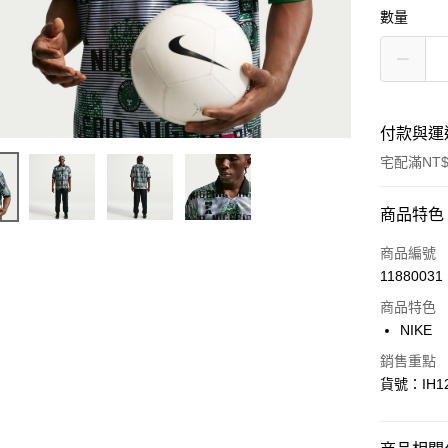
數量
付款與運
宅配滿NT$
付款方式
商品特色
信用卡一
商品編號
11880031
信用卡分
商品特色
3 期 
NIKE
合作金
LINE Pay
銷售重點
華南商
貨號：IH12
Apple Pay
上海商
國泰世
悠遊付
臺灣中