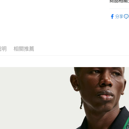
商品相關分
匯豐（
Google Pa
聯邦商
全站商品
元大商
全盈+PAY
分享
玉山商
💁🏻‍♂️ 男
台新國
AFTEE先
💁🏻‍♂️ 男
台灣樂
相關說明
【關於「A
❚ NIKE
AFTEE
說明
相關推薦
新品上市
便利好安
運送方式
１．簡單
❚ NIKE
２．便利
宅配
３．安心
❚ NIKE
每筆NT$1
【「AFT
NIKE 20
１．於結帳
付」結帳
２．訂單
３．收到繳
／ATM／
※ 請注意
絡購買商品
先享後付
※ 交易是
是否繳費成