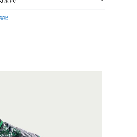
類 (8)
台灣）商業銀行
華泰商業銀行
y
業銀行
遠東國際商業銀行
▶ 服飾
業銀行
永豐商業銀行
客服
業銀行
星展（台灣）商業銀行
性專區
運動服飾
際商業銀行
中國信託商業銀行
享後付
性專區
所有男性商品
天信用卡公司
FTEE先享後付」】
男子服飾
先享後付是「在收到商品之後才付款」的支付方式。 讓您購物簡單
心！
：不需註冊會員、不需綁卡、不需儲值。
所有NIKE商品
：只要手機號碼，簡訊認證，即可結帳。
：先確認商品／服務後，再付款。
🔹足球系列
20，滿NT$1,500(含以上)免運費
EE先享後付」結帳流程】
26 世界盃
方式選擇「AFTEE先享後付」後，將跳轉至「AFTEE先享後
頁面，進行簡訊認證並確認金額後，即可完成結帳。
成立數日內，您將收到繳費通知簡訊。
費通知簡訊後14天內，點擊此簡訊中的連結，可透過四大超商
網路銀行／等多元方式進行付款，方視為交易完成。
：結帳手續完成當下不需立刻繳費，但若您需要取消訂單，請聯
的店家。未經商家同意取消之訂單仍視為有效，需透過AFTEE
繳納相關費用。
否成功請以「AFTEE先享後付 」之結帳頁面顯示為準，若有關於
功／繳費後需取消欲退款等相關疑問，請聯繫「AFTEE先享後