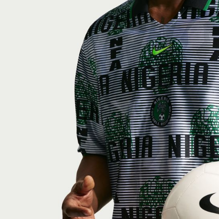
付客戶支
【注意事
１．透過由
交易，需
求債權轉
２．關於
https://aft
３．未成
「AFTE
任。
４．使用「
即時審查
結果請求
５．嚴禁
形，恩沛
動。