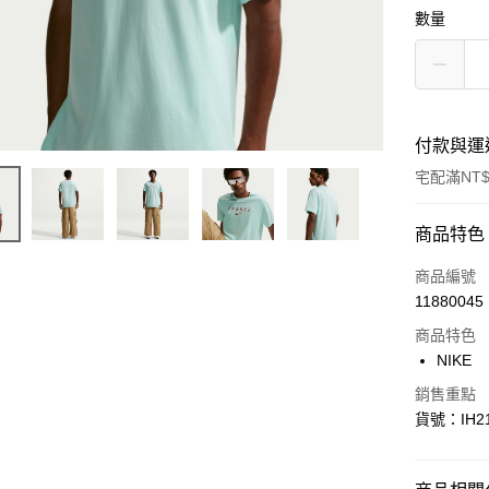
數量
付款與運
宅配滿NT$
付款方式
商品特色
信用卡一
商品編號
11880045
信用卡分
商品特色
3 期 
NIKE
合作金
LINE Pay
銷售重點
華南商
貨號：IH21
Apple Pay
上海商
國泰世
悠遊付
臺灣中