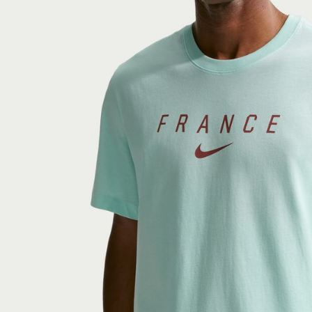
付客戶支
【注意事
１．透過由
交易，需
求債權轉
２．關於
https://aft
３．未成
「AFTE
任。
４．使用「
即時審查
結果請求
５．嚴禁
形，恩沛
動。