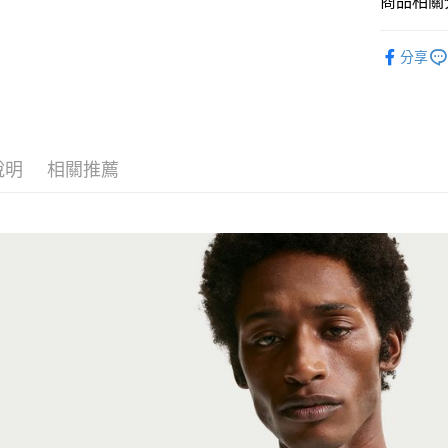
商品相關分
匯豐（
Google Pa
聯邦商
全站商品
元大商
全盈+PAY
分享
玉山商
💁🏻‍♂️ 男
台新國
AFTEE先
💁🏻‍♂️ 男
台灣樂
相關說明
【關於「A
❚ NIKE
AFTEE
說明
相關推薦
新品上市
便利好安
運送方式
１．簡單
❚ NIKE
２．便利
宅配
３．安心
❚ NIKE
每筆NT$1
【「AFT
NIKE 20
１．於結帳
付」結帳
２．訂單
３．收到繳
／ATM／
※ 請注意
絡購買商品
先享後付
※ 交易是
是否繳費成