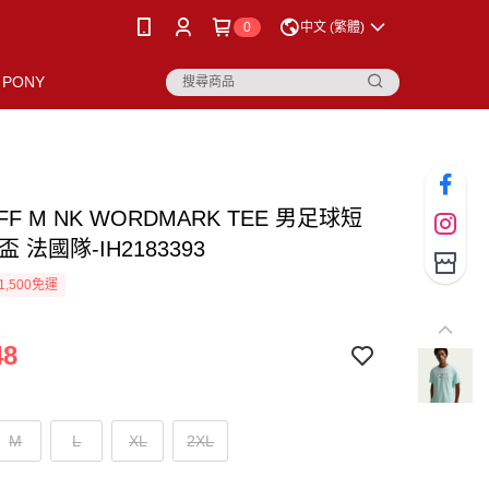
0
中文 (繁體)
PONY
FFF M NK WORDMARK TEE 男足球短
 法國隊-IH2183393
1,500免運
48
M
L
XL
2XL