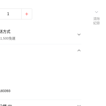
清除
紀錄
送方式
1,500免運
次付款
期付款
0 利率 每期
NT$216
21家銀行
庫商業銀行
第一商業銀行
業銀行
彰化商業銀行
83393
業儲蓄銀行
台北富邦商業銀行
華商業銀行
兆豐國際商業銀行
小企業銀行
台中商業銀行