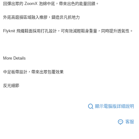
回彈出眾的 ZoomX 泡綿中底，帶來出色的能量回饋。
外底高磨損區域融入橡膠，鑄造非凡抓地力
Flyknit 飛織鞋面採用打孔設計，可有效減輕鞋身重量，同時提升透氣性。
More Details
中足板帶設計，帶來出眾包覆效果
反光細節
顯示電腦版詳細說明
客服