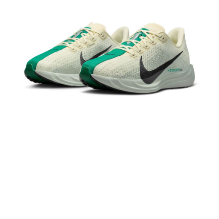
１．於結帳方式選擇「AFTEE先享後付」後，將跳轉至「AFTEE先享後付」
結帳頁面，進行簡訊認證並確認金額後，即可完成結帳。
２．訂單成立數日內，您將收到繳費通知簡訊。
３．收到繳費通知簡訊後14天內，點擊此簡訊中的連結，可透過四大超商／
ATM／網路銀行／等多元方式進行付款，方視為交易完成。
※ 請注意：結帳手續完成當下不需立刻繳費，但若您需要取消訂單，請聯絡
購買商品的店家。未經商家同意取消之訂單仍視為有效，需透過AFTEE先享
後付繳納相關費用。
※ 交易是否成功請以「AFTEE先享後付 」之結帳頁面顯示為準，若有關於
是否繳費成功／繳費後需取消欲退款等相關疑問，請聯繫「AFTEE先享後付
客戶支援中心」
https://netprotections.freshdesk.com/support/home
【注意事項】
１．透過由恩沛科技股份有限公司提供之「AFTEE先享後付」服務完成之交
易，需依本服務之必要範圍內提供個人資料，並將交易相關給付款項請求債
權轉讓予恩沛科技股份有限公司。
２．關於個人資料處理事宜，請瀏覽以下網址：
https://aftee.tw/terms/#terms3
３．未成年的使用者請事先徵得法定代理人或監護人之同意方可使用
「AFTEE先享後付」，若未經同意申辦者引起之損失，本公司不負相關責
任。
４．使用「AFTEE先享後付」時，將依據個別帳號之用戶狀況，依本公司即
時審查核予不同之上限額度；若仍有額度不足之情形，本公司將視審查結果
請求用戶進行身份認證。
５．嚴禁一人註冊多個帳號或使用他人資訊註冊。若發現惡意使用之情形，