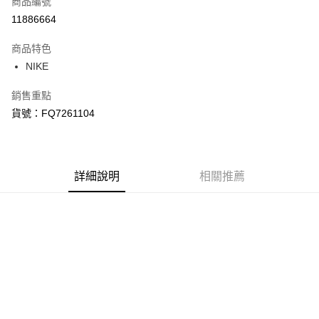
商品編號
信用卡分期付款
11886664
3 期 0 利率 每期
NT$1,500
21家銀行
商品特色
合作金庫商業銀行
第一商業銀行
LINE Pay
NIKE
華南商業銀行
彰化商業銀行
Apple Pay
上海商業儲蓄銀行
台北富邦商業銀行
銷售重點
國泰世華商業銀行
兆豐國際商業銀行
悠遊付
貨號：FQ7261104
臺灣中小企業銀行
台中商業銀行
匯豐（台灣）商業銀行
華泰商業銀行
Google Pay
聯邦商業銀行
遠東國際商業銀行
元大商業銀行
永豐商業銀行
全盈+PAY
玉山商業銀行
詳細說明
星展（台灣）商業銀行
相關推薦
台新國際商業銀行
中國信託商業銀行
AFTEE先享後付
台灣樂天信用卡公司
相關說明
【關於「AFTEE先享後付」】
AFTEE先享後付是「在收到商品之後才付款」的支付方式。 讓您購物簡單
運送方式
便利好安心！
１．簡單：不需註冊會員、不需綁卡、不需儲值。
宅配
２．便利：只要手機號碼，簡訊認證，即可結帳。
每筆NT$120，滿NT$1,500(含以上)免運費
３．安心：先確認商品／服務後，再付款。
【「AFTEE先享後付」結帳流程】