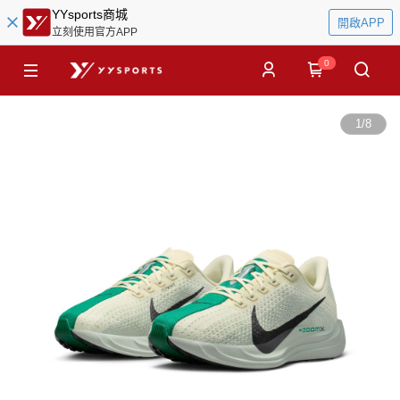
YYsports商城
開啟APP
立刻使用官方APP
0
1
/
8