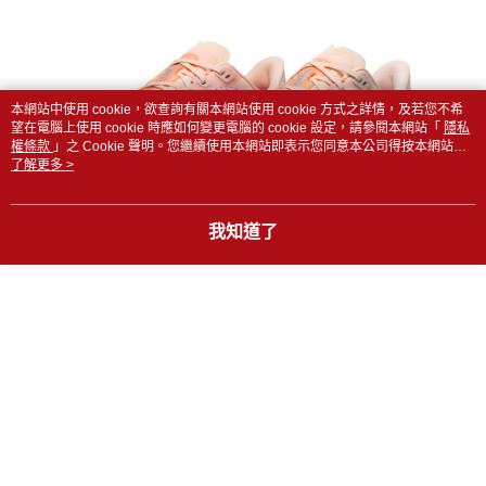
１．於結帳方式選擇「AFTEE先享後付」後，將跳轉至「AFTEE先享後付」
結帳頁面，進行簡訊認證並確認金額後，即可完成結帳。
２．訂單成立數日內，您將收到繳費通知簡訊。
３．收到繳費通知簡訊後14天內，點擊此簡訊中的連結，可透過四大超商／
ATM／網路銀行／等多元方式進行付款，方視為交易完成。
本網站中使用 cookie，欲查詢有關本網站使用 cookie 方式之詳情，及若您不希
※ 請注意：結帳手續完成當下不需立刻繳費，但若您需要取消訂單，請聯絡
望在電腦上使用 cookie 時應如何變更電腦的 cookie 設定，請參閱本網站「
隱私
購買商品的店家。未經商家同意取消之訂單仍視為有效，需透過AFTEE先享
權條款
」之 Cookie 聲明。您繼續使用本網站即表示您同意本公司得按本網站使
後付繳納相關費用。
用條款之 Cookie 聲明使用 cookie。
了解更多 >
※ 交易是否成功請以「AFTEE先享後付 」之結帳頁面顯示為準，若有關於
是否繳費成功／繳費後需取消欲退款等相關疑問，請聯繫「AFTEE先享後付
客戶支援中心」
https://netprotections.freshdesk.com/support/home
我知道了
【注意事項】
１．透過由恩沛科技股份有限公司提供之「AFTEE先享後付」服務完成之交
易，需依本服務之必要範圍內提供個人資料，並將交易相關給付款項請求債
權轉讓予恩沛科技股份有限公司。
２．關於個人資料處理事宜，請瀏覽以下網址：
https://aftee.tw/terms/#terms3
３．未成年的使用者請事先徵得法定代理人或監護人之同意方可使用
「AFTEE先享後付」，若未經同意申辦者引起之損失，本公司不負相關責
任。
４．使用「AFTEE先享後付」時，將依據個別帳號之用戶狀況，依本公司即
時審查核予不同之上限額度；若仍有額度不足之情形，本公司將視審查結果
請求用戶進行身份認證。
５．嚴禁一人註冊多個帳號或使用他人資訊註冊。若發現惡意使用之情形，