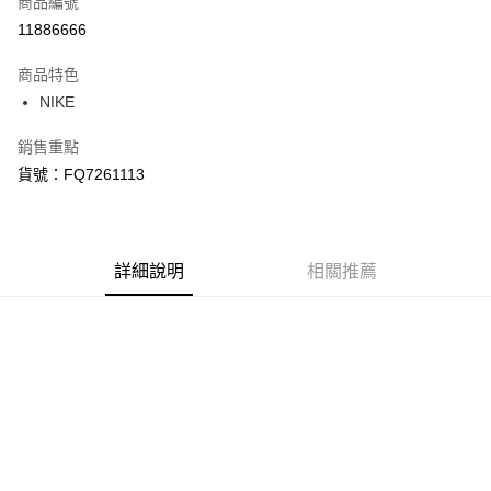
商品編號
信用卡分期付款
11886666
3 期 0 利率 每期
NT$1,166
21家銀行
商品特色
合作金庫商業銀行
第一商業銀行
LINE Pay
NIKE
華南商業銀行
彰化商業銀行
Apple Pay
上海商業儲蓄銀行
台北富邦商業銀行
銷售重點
國泰世華商業銀行
兆豐國際商業銀行
悠遊付
貨號：FQ7261113
臺灣中小企業銀行
台中商業銀行
匯豐（台灣）商業銀行
華泰商業銀行
Google Pay
聯邦商業銀行
遠東國際商業銀行
元大商業銀行
永豐商業銀行
全盈+PAY
玉山商業銀行
詳細說明
星展（台灣）商業銀行
相關推薦
台新國際商業銀行
中國信託商業銀行
AFTEE先享後付
台灣樂天信用卡公司
相關說明
【關於「AFTEE先享後付」】
AFTEE先享後付是「在收到商品之後才付款」的支付方式。 讓您購物簡單
運送方式
便利好安心！
１．簡單：不需註冊會員、不需綁卡、不需儲值。
宅配
２．便利：只要手機號碼，簡訊認證，即可結帳。
每筆NT$120，滿NT$1,500(含以上)免運費
３．安心：先確認商品／服務後，再付款。
【「AFTEE先享後付」結帳流程】