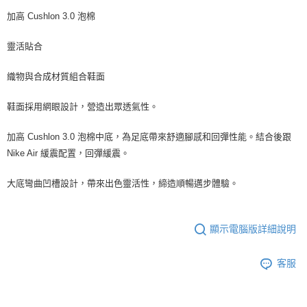
加高 Cushlon 3.0 泡棉
靈活貼合
織物與合成材質組合鞋面
鞋面採用網眼設計，營造出眾透氣性。
加高 Cushlon 3.0 泡棉中底，為足底帶來舒適腳感和回彈性能。結合後跟
Nike Air 緩震配置，回彈緩震。
大底彎曲凹槽設計，帶來出色靈活性，締造順暢邁步體驗。
顯示電腦版詳細說明
客服