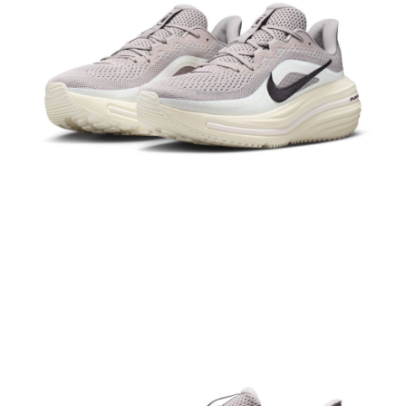
結帳頁面，進行簡訊認證並確認金額後，即可完成結帳。
２．訂單成立數日內，您將收到繳費通知簡訊。
３．收到繳費通知簡訊後14天內，點擊此簡訊中的連結，可透過四大超商／
ATM／網路銀行／等多元方式進行付款，方視為交易完成。
※ 請注意：結帳手續完成當下不需立刻繳費，但若您需要取消訂單，請聯絡
購買商品的店家。未經商家同意取消之訂單仍視為有效，需透過AFTEE先享
後付繳納相關費用。
※ 交易是否成功請以「AFTEE先享後付 」之結帳頁面顯示為準，若有關於
是否繳費成功／繳費後需取消欲退款等相關疑問，請聯繫「AFTEE先享後付
客戶支援中心」
https://netprotections.freshdesk.com/support/home
【注意事項】
１．透過由恩沛科技股份有限公司提供之「AFTEE先享後付」服務完成之交
易，需依本服務之必要範圍內提供個人資料，並將交易相關給付款項請求債
權轉讓予恩沛科技股份有限公司。
２．關於個人資料處理事宜，請瀏覽以下網址：
https://aftee.tw/terms/#terms3
３．未成年的使用者請事先徵得法定代理人或監護人之同意方可使用
「AFTEE先享後付」，若未經同意申辦者引起之損失，本公司不負相關責
任。
４．使用「AFTEE先享後付」時，將依據個別帳號之用戶狀況，依本公司即
時審查核予不同之上限額度；若仍有額度不足之情形，本公司將視審查結果
請求用戶進行身份認證。
５．嚴禁一人註冊多個帳號或使用他人資訊註冊。若發現惡意使用之情形，
恩沛科技股份有限公司將有權停止該用戶之使用額度並採取法律行動。