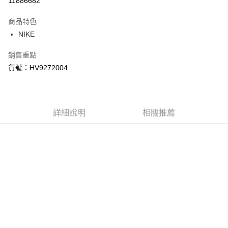
11886682
3 期 0 利率 每期
NT$990
21家銀行
商品特色
合作金庫商業銀行
第一商業銀行
LINE Pay
NIKE
華南商業銀行
彰化商業銀行
Apple Pay
上海商業儲蓄銀行
台北富邦商業銀行
銷售重點
國泰世華商業銀行
兆豐國際商業銀行
悠遊付
貨號：HV9272004
臺灣中小企業銀行
台中商業銀行
匯豐（台灣）商業銀行
華泰商業銀行
Google Pay
聯邦商業銀行
遠東國際商業銀行
元大商業銀行
永豐商業銀行
全盈+PAY
玉山商業銀行
詳細說明
星展（台灣）商業銀行
相關推薦
台新國際商業銀行
中國信託商業銀行
AFTEE先享後付
台灣樂天信用卡公司
相關說明
【關於「AFTEE先享後付」】
AFTEE先享後付是「在收到商品之後才付款」的支付方式。 讓您購物簡單
運送方式
便利好安心！
１．簡單：不需註冊會員、不需綁卡、不需儲值。
宅配
２．便利：只要手機號碼，簡訊認證，即可結帳。
每筆NT$120，滿NT$1,500(含以上)免運費
３．安心：先確認商品／服務後，再付款。
【「AFTEE先享後付」結帳流程】
１．於結帳方式選擇「AFTEE先享後付」後，將跳轉至「AFTEE先享後付」