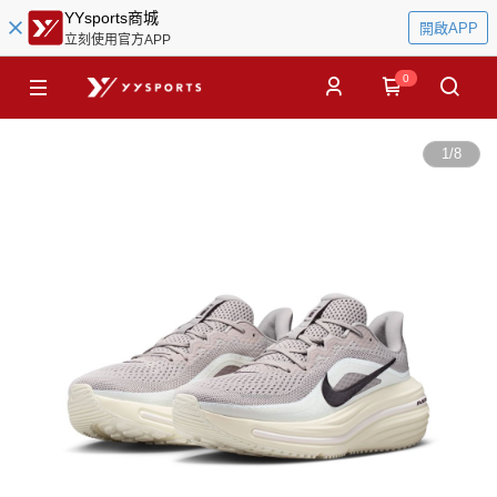
YYsports商城
開啟APP
立刻使用官方APP
0
1
/
8