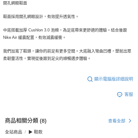
開孔網眼鞋面
鞋面採用開孔網眼設計，有效提升透氣性。
中底搭載加厚 Cushlon 3.0 泡棉，為足底帶來更舒適的體驗。結合後跟
Nike Air 緩震配置，有效減震緩衝。
我們加寬了鞋頭，讓你的前足有更多空間。大底融入彎曲凹槽，塑就出眾
柔韌靈活性，實現從後跟到足尖的順暢邁步體驗。
顯示電腦版詳細說明
客服
商品相關分類 (8)
查看全部
全站商品
▶ 鞋款