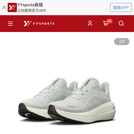
YYsports商城
開啟APP
立刻使用官方APP
0
1
/
8