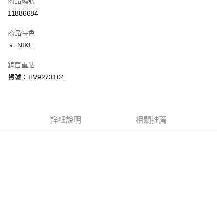
商品編號
信用卡分期付款
11886684
3 期 0 利率 每期
NT$990
21家銀行
商品特色
合作金庫商業銀行
第一商業銀行
LINE Pay
NIKE
華南商業銀行
彰化商業銀行
Apple Pay
上海商業儲蓄銀行
台北富邦商業銀行
銷售重點
國泰世華商業銀行
兆豐國際商業銀行
悠遊付
貨號：HV9273104
臺灣中小企業銀行
台中商業銀行
匯豐（台灣）商業銀行
華泰商業銀行
Google Pay
聯邦商業銀行
遠東國際商業銀行
元大商業銀行
永豐商業銀行
全盈+PAY
玉山商業銀行
詳細說明
星展（台灣）商業銀行
相關推薦
台新國際商業銀行
中國信託商業銀行
AFTEE先享後付
台灣樂天信用卡公司
相關說明
【關於「AFTEE先享後付」】
AFTEE先享後付是「在收到商品之後才付款」的支付方式。 讓您購物簡單
運送方式
便利好安心！
１．簡單：不需註冊會員、不需綁卡、不需儲值。
宅配
２．便利：只要手機號碼，簡訊認證，即可結帳。
每筆NT$120，滿NT$1,500(含以上)免運費
３．安心：先確認商品／服務後，再付款。
【「AFTEE先享後付」結帳流程】