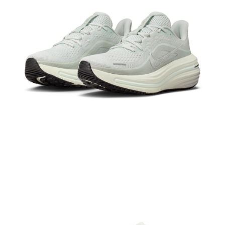
１．於結帳方式選擇「AFTEE先享後付」後，將跳轉至「AFTEE先享後付」
結帳頁面，進行簡訊認證並確認金額後，即可完成結帳。
２．訂單成立數日內，您將收到繳費通知簡訊。
３．收到繳費通知簡訊後14天內，點擊此簡訊中的連結，可透過四大超商／
ATM／網路銀行／等多元方式進行付款，方視為交易完成。
※ 請注意：結帳手續完成當下不需立刻繳費，但若您需要取消訂單，請聯絡
購買商品的店家。未經商家同意取消之訂單仍視為有效，需透過AFTEE先享
後付繳納相關費用。
※ 交易是否成功請以「AFTEE先享後付 」之結帳頁面顯示為準，若有關於
是否繳費成功／繳費後需取消欲退款等相關疑問，請聯繫「AFTEE先享後付
客戶支援中心」
https://netprotections.freshdesk.com/support/home
【注意事項】
１．透過由恩沛科技股份有限公司提供之「AFTEE先享後付」服務完成之交
易，需依本服務之必要範圍內提供個人資料，並將交易相關給付款項請求債
權轉讓予恩沛科技股份有限公司。
２．關於個人資料處理事宜，請瀏覽以下網址：
https://aftee.tw/terms/#terms3
３．未成年的使用者請事先徵得法定代理人或監護人之同意方可使用
「AFTEE先享後付」，若未經同意申辦者引起之損失，本公司不負相關責
任。
４．使用「AFTEE先享後付」時，將依據個別帳號之用戶狀況，依本公司即
時審查核予不同之上限額度；若仍有額度不足之情形，本公司將視審查結果
請求用戶進行身份認證。
５．嚴禁一人註冊多個帳號或使用他人資訊註冊。若發現惡意使用之情形，