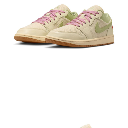
結帳頁面，進行簡訊認證並確認金額後，即可完成結帳。
２．訂單成立數日內，您將收到繳費通知簡訊。
３．收到繳費通知簡訊後14天內，點擊此簡訊中的連結，可透過四大超商／
ATM／網路銀行／等多元方式進行付款，方視為交易完成。
※ 請注意：結帳手續完成當下不需立刻繳費，但若您需要取消訂單，請聯絡
購買商品的店家。未經商家同意取消之訂單仍視為有效，需透過AFTEE先享
後付繳納相關費用。
※ 交易是否成功請以「AFTEE先享後付 」之結帳頁面顯示為準，若有關於
是否繳費成功／繳費後需取消欲退款等相關疑問，請聯繫「AFTEE先享後付
客戶支援中心」
https://netprotections.freshdesk.com/support/home
【注意事項】
１．透過由恩沛科技股份有限公司提供之「AFTEE先享後付」服務完成之交
易，需依本服務之必要範圍內提供個人資料，並將交易相關給付款項請求債
權轉讓予恩沛科技股份有限公司。
２．關於個人資料處理事宜，請瀏覽以下網址：
https://aftee.tw/terms/#terms3
３．未成年的使用者請事先徵得法定代理人或監護人之同意方可使用
「AFTEE先享後付」，若未經同意申辦者引起之損失，本公司不負相關責
任。
４．使用「AFTEE先享後付」時，將依據個別帳號之用戶狀況，依本公司即
時審查核予不同之上限額度；若仍有額度不足之情形，本公司將視審查結果
請求用戶進行身份認證。
５．嚴禁一人註冊多個帳號或使用他人資訊註冊。若發現惡意使用之情形，
恩沛科技股份有限公司將有權停止該用戶之使用額度並採取法律行動。