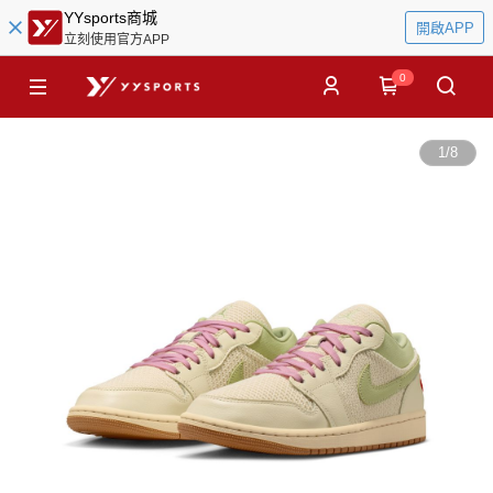
YYsports商城
開啟APP
立刻使用官方APP
0
1
/
8