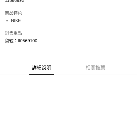
11886692
3 期 0 利率 每期
NT$1,200
21家銀行
商品特色
合作金庫商業銀行
第一商業銀行
LINE Pay
NIKE
華南商業銀行
彰化商業銀行
Apple Pay
上海商業儲蓄銀行
台北富邦商業銀行
銷售重點
國泰世華商業銀行
兆豐國際商業銀行
悠遊付
貨號：II0569100
臺灣中小企業銀行
台中商業銀行
匯豐（台灣）商業銀行
華泰商業銀行
Google Pay
聯邦商業銀行
遠東國際商業銀行
元大商業銀行
永豐商業銀行
全盈+PAY
玉山商業銀行
詳細說明
星展（台灣）商業銀行
相關推薦
台新國際商業銀行
中國信託商業銀行
AFTEE先享後付
台灣樂天信用卡公司
相關說明
【關於「AFTEE先享後付」】
AFTEE先享後付是「在收到商品之後才付款」的支付方式。 讓您購物簡單
運送方式
便利好安心！
１．簡單：不需註冊會員、不需綁卡、不需儲值。
宅配
２．便利：只要手機號碼，簡訊認證，即可結帳。
每筆NT$120，滿NT$1,500(含以上)免運費
３．安心：先確認商品／服務後，再付款。
【「AFTEE先享後付」結帳流程】
１．於結帳方式選擇「AFTEE先享後付」後，將跳轉至「AFTEE先享後付」