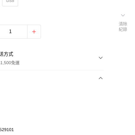
US9
清除
紀錄
送方式
1,500免運
次付款
期付款
0 利率 每期
NT$750
21家銀行
庫商業銀行
第一商業銀行
業銀行
彰化商業銀行
29101
業儲蓄銀行
台北富邦商業銀行