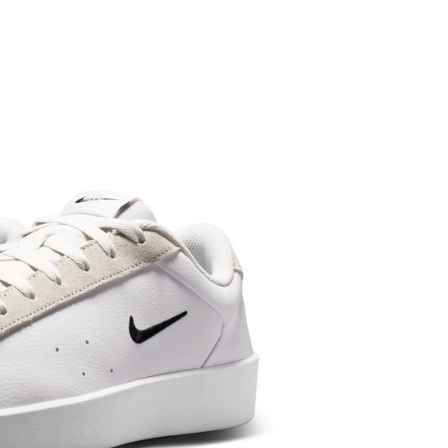
繳納相關費用。
否成功請以「AFTEE先享後付 」之結帳頁面顯示為準，若有關於
功／繳費後需取消欲退款等相關疑問，請聯繫「AFTEE先享後
援中心」
https://netprotections.freshdesk.com/support/home
項】
恩沛科技股份有限公司提供之「AFTEE先享後付」服務完成之
依本服務之必要範圍內提供個人資料，並將交易相關給付款項請
讓予恩沛科技股份有限公司。
個人資料處理事宜，請瀏覽以下網址：
ee.tw/terms/#terms3
年的使用者請事先徵得法定代理人或監護人之同意方可使用
E先享後付」，若未經同意申辦者引起之損失，本公司不負相關責
AFTEE先享後付」時，將依據個別帳號之用戶狀況，依本公司
核予不同之上限額度；若仍有額度不足之情形，本公司將視審查
用戶進行身份認證。
一人註冊多個帳號或使用他人資訊註冊。若發現惡意使用之情
科技股份有限公司將有權停止該用戶之使用額度並採取法律行