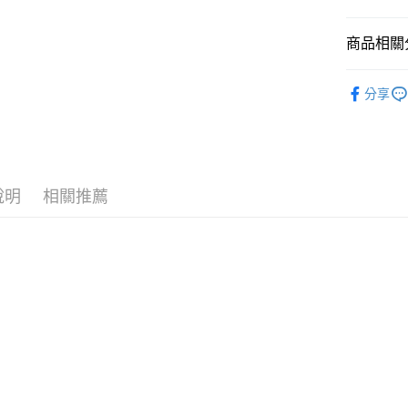
國泰世
悠遊付
臺灣中
商品相關分
匯豐（
Google Pa
聯邦商
全站商品
元大商
全盈+PAY
分享
玉山商
💁🏻‍♀️ 女
台新國
AFTEE先
❚ NIKE
台灣樂
相關說明
【關於「A
新品上市
AFTEE
說明
相關推薦
❚ NIKE
便利好安
運送方式
１．簡單
💁🏻‍♀️ 女
２．便利
宅配
３．安心
女鞋大尺碼專
每筆NT$1
【「AFT
促銷活動
１．於結帳
付」結帳
２．訂單
３．收到繳
／ATM／
※ 請注意
絡購買商品