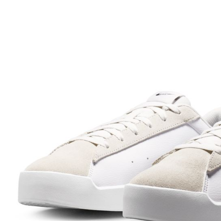
先享後付
※ 交易是
是否繳費成
付客戶支
【注意事
１．透過由
交易，需
求債權轉
２．關於
https://aft
３．未成
「AFTE
任。
４．使用「
即時審查
結果請求
５．嚴禁
形，恩沛
動。