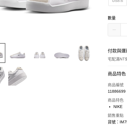
US8.5
數量
付款與運
宅配滿NT$
付款方式
商品特色
信用卡一
商品編號
11886699
信用卡分
商品特色
3 期 
NIKE
合作金
LINE Pay
銷售重點
華南商
貨號：IM75
Apple Pay
上海商