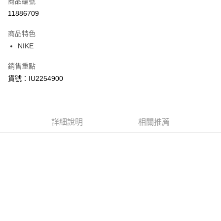
商品編號
信用卡分期付款
11886709
3 期 0 利率 每期
NT$1,620
21家銀行
商品特色
合作金庫商業銀行
第一商業銀行
LINE Pay
NIKE
華南商業銀行
彰化商業銀行
Apple Pay
上海商業儲蓄銀行
台北富邦商業銀行
銷售重點
國泰世華商業銀行
兆豐國際商業銀行
悠遊付
貨號：IU2254900
臺灣中小企業銀行
台中商業銀行
匯豐（台灣）商業銀行
華泰商業銀行
Google Pay
聯邦商業銀行
遠東國際商業銀行
元大商業銀行
永豐商業銀行
全盈+PAY
玉山商業銀行
詳細說明
星展（台灣）商業銀行
相關推薦
台新國際商業銀行
中國信託商業銀行
AFTEE先享後付
台灣樂天信用卡公司
相關說明
【關於「AFTEE先享後付」】
AFTEE先享後付是「在收到商品之後才付款」的支付方式。 讓您購物簡單
運送方式
便利好安心！
１．簡單：不需註冊會員、不需綁卡、不需儲值。
宅配
２．便利：只要手機號碼，簡訊認證，即可結帳。
每筆NT$120，滿NT$1,500(含以上)免運費
３．安心：先確認商品／服務後，再付款。
【「AFTEE先享後付」結帳流程】