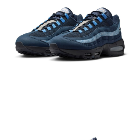
１．於結帳方式選擇「AFTEE先享後付」後，將跳轉至「AFTEE先享後付」
結帳頁面，進行簡訊認證並確認金額後，即可完成結帳。
２．訂單成立數日內，您將收到繳費通知簡訊。
３．收到繳費通知簡訊後14天內，點擊此簡訊中的連結，可透過四大超商／
ATM／網路銀行／等多元方式進行付款，方視為交易完成。
※ 請注意：結帳手續完成當下不需立刻繳費，但若您需要取消訂單，請聯絡
購買商品的店家。未經商家同意取消之訂單仍視為有效，需透過AFTEE先享
後付繳納相關費用。
※ 交易是否成功請以「AFTEE先享後付 」之結帳頁面顯示為準，若有關於
是否繳費成功／繳費後需取消欲退款等相關疑問，請聯繫「AFTEE先享後付
客戶支援中心」
https://netprotections.freshdesk.com/support/home
【注意事項】
１．透過由恩沛科技股份有限公司提供之「AFTEE先享後付」服務完成之交
易，需依本服務之必要範圍內提供個人資料，並將交易相關給付款項請求債
權轉讓予恩沛科技股份有限公司。
２．關於個人資料處理事宜，請瀏覽以下網址：
https://aftee.tw/terms/#terms3
３．未成年的使用者請事先徵得法定代理人或監護人之同意方可使用
「AFTEE先享後付」，若未經同意申辦者引起之損失，本公司不負相關責
任。
４．使用「AFTEE先享後付」時，將依據個別帳號之用戶狀況，依本公司即
時審查核予不同之上限額度；若仍有額度不足之情形，本公司將視審查結果
請求用戶進行身份認證。
５．嚴禁一人註冊多個帳號或使用他人資訊註冊。若發現惡意使用之情形，