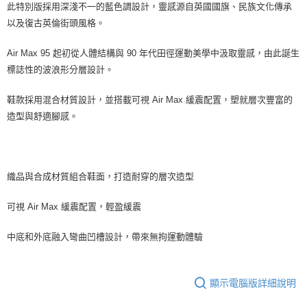
此特別版採用深淺不一的藍色調設計，靈感源自英國國旗、民族文化傳承
以及復古英倫街頭風格。
Air Max 95 起初從人體結構與 90 年代田徑運動美學中汲取靈感，由此誕生
標誌性的波浪形分層設計。
鞋款採用混合材質設計，並搭載可視 Air Max 緩震配置，塑就層次豐富的
造型與舒適腳感。
織品與合成材質組合鞋面，打造耐穿的層次造型
可視 Air Max 緩震配置，輕盈緩震
中底和外底融入彎曲凹槽設計，帶來無拘運動體驗
顯示電腦版詳細說明