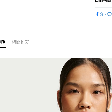
商品相關分
匯豐（
Google Pa
聯邦商
全站商品
元大商
全盈+PAY
分享
玉山商
💁🏻‍♀️ 女
台新國
AFTEE先
💁🏻‍♀️ 女
台灣樂
相關說明
【關於「A
❚ NIKE
AFTEE
說明
相關推薦
新品上市
便利好安
運送方式
１．簡單
❚ NIKE
２．便利
宅配
３．安心
促銷活動
每筆NT$1
【「AFT
１．於結帳
付」結帳
２．訂單
３．收到繳
／ATM／
※ 請注意
絡購買商品
先享後付
※ 交易是
是否繳費成