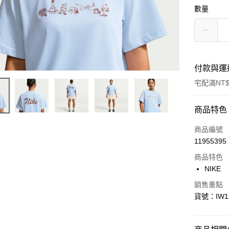
數量
付款與運
宅配滿NT$
付款方式
商品特色
信用卡一
商品編號
11955395
信用卡分
商品特色
3 期 
NIKE
合作金
LINE Pay
銷售重點
華南商
貨號：IW12
Apple Pay
上海商
國泰世
悠遊付
臺灣中