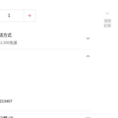
清除
紀錄
送方式
1,500免運
次付款
期付款
0 利率 每期
NT$474
21家銀行
庫商業銀行
第一商業銀行
業銀行
彰化商業銀行
13407
業儲蓄銀行
台北富邦商業銀行
華商業銀行
兆豐國際商業銀行
小企業銀行
台中商業銀行