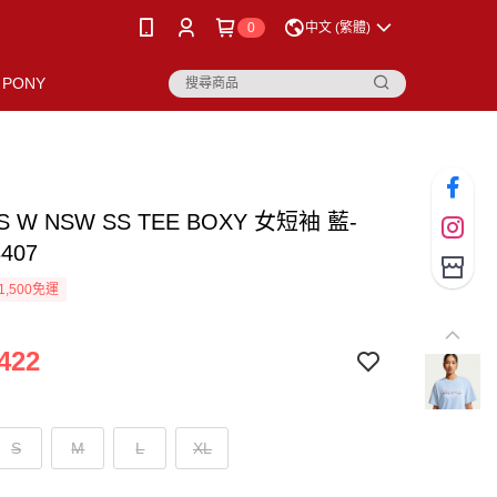
0
中文 (繁體)
PONY
AS W NSW SS TEE BOXY 女短袖 藍-
3407
1,500免運
422
S
M
L
XL