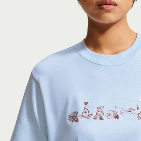
付客戶支
【注意事
１．透過由
交易，需
求債權轉
２．關於
https://aft
３．未成
「AFTE
任。
４．使用「
即時審查
結果請求
５．嚴禁
形，恩沛
動。