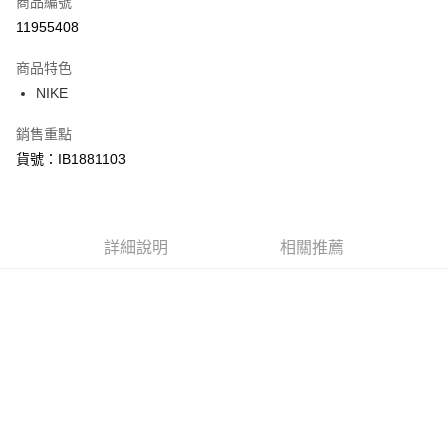
商品編號
信用卡分期付款
11955408
3 期 0 利率 每期
NT$1,140
21家銀行
商品特色
合作金庫商業銀行
第一商業銀行
LINE Pay
NIKE
華南商業銀行
彰化商業銀行
Apple Pay
上海商業儲蓄銀行
台北富邦商業銀行
銷售重點
國泰世華商業銀行
兆豐國際商業銀行
悠遊付
貨號：IB1881103
臺灣中小企業銀行
台中商業銀行
匯豐（台灣）商業銀行
華泰商業銀行
Google Pay
聯邦商業銀行
遠東國際商業銀行
元大商業銀行
永豐商業銀行
全盈+PAY
玉山商業銀行
詳細說明
星展（台灣）商業銀行
相關推薦
台新國際商業銀行
中國信託商業銀行
AFTEE先享後付
台灣樂天信用卡公司
相關說明
【關於「AFTEE先享後付」】
AFTEE先享後付是「在收到商品之後才付款」的支付方式。 讓您購物簡單
運送方式
便利好安心！
１．簡單：不需註冊會員、不需綁卡、不需儲值。
宅配
２．便利：只要手機號碼，簡訊認證，即可結帳。
每筆NT$120，滿NT$1,500(含以上)免運費
３．安心：先確認商品／服務後，再付款。
【「AFTEE先享後付」結帳流程】