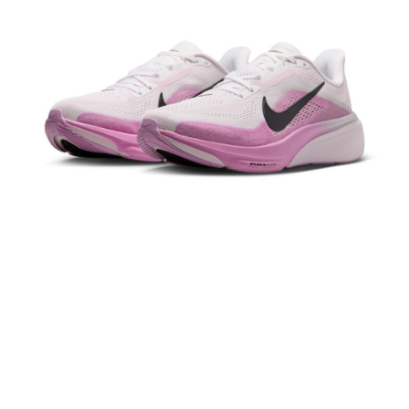
１．於結帳方式選擇「AFTEE先享後付」後，將跳轉至「AFTEE先享後付」
結帳頁面，進行簡訊認證並確認金額後，即可完成結帳。
２．訂單成立數日內，您將收到繳費通知簡訊。
３．收到繳費通知簡訊後14天內，點擊此簡訊中的連結，可透過四大超商／
ATM／網路銀行／等多元方式進行付款，方視為交易完成。
※ 請注意：結帳手續完成當下不需立刻繳費，但若您需要取消訂單，請聯絡
購買商品的店家。未經商家同意取消之訂單仍視為有效，需透過AFTEE先享
後付繳納相關費用。
※ 交易是否成功請以「AFTEE先享後付 」之結帳頁面顯示為準，若有關於
是否繳費成功／繳費後需取消欲退款等相關疑問，請聯繫「AFTEE先享後付
客戶支援中心」
https://netprotections.freshdesk.com/support/home
【注意事項】
１．透過由恩沛科技股份有限公司提供之「AFTEE先享後付」服務完成之交
易，需依本服務之必要範圍內提供個人資料，並將交易相關給付款項請求債
權轉讓予恩沛科技股份有限公司。
２．關於個人資料處理事宜，請瀏覽以下網址：
https://aftee.tw/terms/#terms3
３．未成年的使用者請事先徵得法定代理人或監護人之同意方可使用
「AFTEE先享後付」，若未經同意申辦者引起之損失，本公司不負相關責
任。
４．使用「AFTEE先享後付」時，將依據個別帳號之用戶狀況，依本公司即
時審查核予不同之上限額度；若仍有額度不足之情形，本公司將視審查結果
請求用戶進行身份認證。
５．嚴禁一人註冊多個帳號或使用他人資訊註冊。若發現惡意使用之情形，