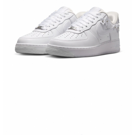
１．於結帳方式選擇「AFTEE先享後付」後，將跳轉至「AFTEE先享後付」
結帳頁面，進行簡訊認證並確認金額後，即可完成結帳。
２．訂單成立數日內，您將收到繳費通知簡訊。
３．收到繳費通知簡訊後14天內，點擊此簡訊中的連結，可透過四大超商／
ATM／網路銀行／等多元方式進行付款，方視為交易完成。
※ 請注意：結帳手續完成當下不需立刻繳費，但若您需要取消訂單，請聯絡
購買商品的店家。未經商家同意取消之訂單仍視為有效，需透過AFTEE先享
後付繳納相關費用。
※ 交易是否成功請以「AFTEE先享後付 」之結帳頁面顯示為準，若有關於
是否繳費成功／繳費後需取消欲退款等相關疑問，請聯繫「AFTEE先享後付
客戶支援中心」
https://netprotections.freshdesk.com/support/home
【注意事項】
１．透過由恩沛科技股份有限公司提供之「AFTEE先享後付」服務完成之交
易，需依本服務之必要範圍內提供個人資料，並將交易相關給付款項請求債
權轉讓予恩沛科技股份有限公司。
２．關於個人資料處理事宜，請瀏覽以下網址：
https://aftee.tw/terms/#terms3
３．未成年的使用者請事先徵得法定代理人或監護人之同意方可使用
「AFTEE先享後付」，若未經同意申辦者引起之損失，本公司不負相關責
任。
４．使用「AFTEE先享後付」時，將依據個別帳號之用戶狀況，依本公司即
時審查核予不同之上限額度；若仍有額度不足之情形，本公司將視審查結果
請求用戶進行身份認證。
５．嚴禁一人註冊多個帳號或使用他人資訊註冊。若發現惡意使用之情形，