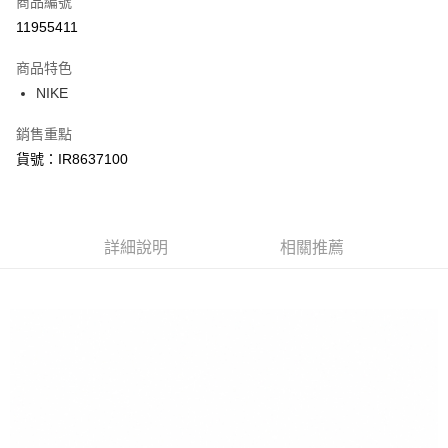
商品編號
信用卡分期付款
11955411
3 期 0 利率 每期
NT$1,140
21家銀行
商品特色
合作金庫商業銀行
第一商業銀行
LINE Pay
NIKE
華南商業銀行
彰化商業銀行
Apple Pay
上海商業儲蓄銀行
台北富邦商業銀行
銷售重點
國泰世華商業銀行
兆豐國際商業銀行
悠遊付
貨號：IR8637100
臺灣中小企業銀行
台中商業銀行
匯豐（台灣）商業銀行
華泰商業銀行
Google Pay
聯邦商業銀行
遠東國際商業銀行
元大商業銀行
永豐商業銀行
全盈+PAY
玉山商業銀行
詳細說明
星展（台灣）商業銀行
相關推薦
台新國際商業銀行
中國信託商業銀行
AFTEE先享後付
台灣樂天信用卡公司
相關說明
【關於「AFTEE先享後付」】
AFTEE先享後付是「在收到商品之後才付款」的支付方式。 讓您購物簡單
運送方式
便利好安心！
１．簡單：不需註冊會員、不需綁卡、不需儲值。
宅配
２．便利：只要手機號碼，簡訊認證，即可結帳。
每筆NT$120，滿NT$1,500(含以上)免運費
３．安心：先確認商品／服務後，再付款。
【「AFTEE先享後付」結帳流程】