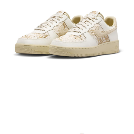
１．於結帳方式選擇「AFTEE先享後付」後，將跳轉至「AFTEE先享後付」
結帳頁面，進行簡訊認證並確認金額後，即可完成結帳。
２．訂單成立數日內，您將收到繳費通知簡訊。
３．收到繳費通知簡訊後14天內，點擊此簡訊中的連結，可透過四大超商／
ATM／網路銀行／等多元方式進行付款，方視為交易完成。
※ 請注意：結帳手續完成當下不需立刻繳費，但若您需要取消訂單，請聯絡
購買商品的店家。未經商家同意取消之訂單仍視為有效，需透過AFTEE先享
後付繳納相關費用。
※ 交易是否成功請以「AFTEE先享後付 」之結帳頁面顯示為準，若有關於
是否繳費成功／繳費後需取消欲退款等相關疑問，請聯繫「AFTEE先享後付
客戶支援中心」
https://netprotections.freshdesk.com/support/home
【注意事項】
１．透過由恩沛科技股份有限公司提供之「AFTEE先享後付」服務完成之交
易，需依本服務之必要範圍內提供個人資料，並將交易相關給付款項請求債
權轉讓予恩沛科技股份有限公司。
２．關於個人資料處理事宜，請瀏覽以下網址：
https://aftee.tw/terms/#terms3
３．未成年的使用者請事先徵得法定代理人或監護人之同意方可使用
「AFTEE先享後付」，若未經同意申辦者引起之損失，本公司不負相關責
任。
４．使用「AFTEE先享後付」時，將依據個別帳號之用戶狀況，依本公司即
時審查核予不同之上限額度；若仍有額度不足之情形，本公司將視審查結果
請求用戶進行身份認證。
５．嚴禁一人註冊多個帳號或使用他人資訊註冊。若發現惡意使用之情形，