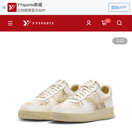
YYsports商城
開啟APP
立刻使用官方APP
0
1
/
10