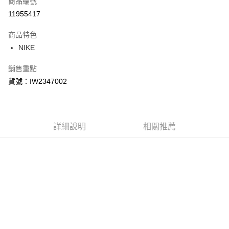
商品編號
信用卡分期付款
11955417
3 期 0 利率 每期
NT$1,200
21家銀行
商品特色
合作金庫商業銀行
第一商業銀行
LINE Pay
NIKE
華南商業銀行
彰化商業銀行
Apple Pay
上海商業儲蓄銀行
台北富邦商業銀行
銷售重點
國泰世華商業銀行
兆豐國際商業銀行
悠遊付
貨號：IW2347002
臺灣中小企業銀行
台中商業銀行
匯豐（台灣）商業銀行
華泰商業銀行
Google Pay
聯邦商業銀行
遠東國際商業銀行
元大商業銀行
永豐商業銀行
全盈+PAY
玉山商業銀行
詳細說明
星展（台灣）商業銀行
相關推薦
台新國際商業銀行
中國信託商業銀行
AFTEE先享後付
台灣樂天信用卡公司
相關說明
【關於「AFTEE先享後付」】
AFTEE先享後付是「在收到商品之後才付款」的支付方式。 讓您購物簡單
運送方式
便利好安心！
１．簡單：不需註冊會員、不需綁卡、不需儲值。
宅配
２．便利：只要手機號碼，簡訊認證，即可結帳。
每筆NT$120，滿NT$1,500(含以上)免運費
３．安心：先確認商品／服務後，再付款。
【「AFTEE先享後付」結帳流程】