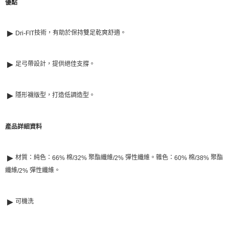
優點
►
技術，有助於保持雙足乾爽舒適。
Dri-FIT
►
足弓帶設計，提供絕佳支撐。
►
隱形襪版型，打造低調造型。
產品詳細資料
►
材質：純色：
棉
聚酯纖維
彈性纖維。雜色：
棉
聚酯
66%
/32%
/2%
60%
/38%
纖維
彈性纖維。
/2%
►
可機洗