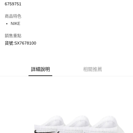
信用卡分期付款
6759751
3 期 0 利率 每期
NT$150
21家銀行
商品特色
合作金庫商業銀行
第一商業銀行
LINE Pay
NIKE
華南商業銀行
彰化商業銀行
Apple Pay
上海商業儲蓄銀行
台北富邦商業銀行
銷售重點
國泰世華商業銀行
兆豐國際商業銀行
悠遊付
貨號:SX7678100
臺灣中小企業銀行
台中商業銀行
匯豐（台灣）商業銀行
華泰商業銀行
Google Pay
聯邦商業銀行
遠東國際商業銀行
元大商業銀行
永豐商業銀行
全盈+PAY
玉山商業銀行
詳細說明
星展（台灣）商業銀行
相關推薦
台新國際商業銀行
中國信託商業銀行
AFTEE先享後付
台灣樂天信用卡公司
相關說明
【關於「AFTEE先享後付」】
AFTEE先享後付是「在收到商品之後才付款」的支付方式。 讓您購物簡單
運送方式
便利好安心！
１．簡單：不需註冊會員、不需綁卡、不需儲值。
宅配
２．便利：只要手機號碼，簡訊認證，即可結帳。
每筆NT$120，滿NT$1,500(含以上)免運費
３．安心：先確認商品／服務後，再付款。
【「AFTEE先享後付」結帳流程】
１．於結帳方式選擇「AFTEE先享後付」後，將跳轉至「AFTEE先享後付」