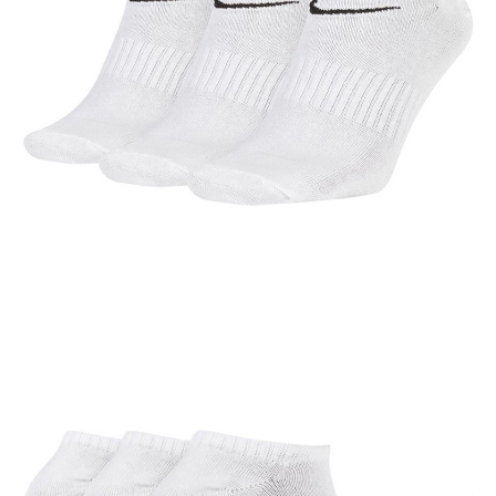
結帳頁面，進行簡訊認證並確認金額後，即可完成結帳。
２．訂單成立數日內，您將收到繳費通知簡訊。
３．收到繳費通知簡訊後14天內，點擊此簡訊中的連結，可透過四大超商／
ATM／網路銀行／等多元方式進行付款，方視為交易完成。
※ 請注意：結帳手續完成當下不需立刻繳費，但若您需要取消訂單，請聯絡
購買商品的店家。未經商家同意取消之訂單仍視為有效，需透過AFTEE先享
後付繳納相關費用。
※ 交易是否成功請以「AFTEE先享後付 」之結帳頁面顯示為準，若有關於
是否繳費成功／繳費後需取消欲退款等相關疑問，請聯繫「AFTEE先享後付
客戶支援中心」
https://netprotections.freshdesk.com/support/home
【注意事項】
１．透過由恩沛科技股份有限公司提供之「AFTEE先享後付」服務完成之交
易，需依本服務之必要範圍內提供個人資料，並將交易相關給付款項請求債
權轉讓予恩沛科技股份有限公司。
２．關於個人資料處理事宜，請瀏覽以下網址：
https://aftee.tw/terms/#terms3
３．未成年的使用者請事先徵得法定代理人或監護人之同意方可使用
「AFTEE先享後付」，若未經同意申辦者引起之損失，本公司不負相關責
任。
４．使用「AFTEE先享後付」時，將依據個別帳號之用戶狀況，依本公司即
時審查核予不同之上限額度；若仍有額度不足之情形，本公司將視審查結果
請求用戶進行身份認證。
５．嚴禁一人註冊多個帳號或使用他人資訊註冊。若發現惡意使用之情形，