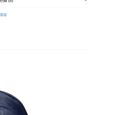
類 (8)
台灣）商業銀行
華泰商業銀行
y
業銀行
遠東國際商業銀行
▶ 配件
業銀行
永豐商業銀行
客服
業銀行
星展（台灣）商業銀行
性專區
所有男性商品
際商業銀行
中國信託商業銀行
享後付
性專區
配件
天信用卡公司
FTEE先享後付」】
性專區
所有女性商品
先享後付是「在收到商品之後才付款」的支付方式。 讓您購物簡單
性專區
配件
心！
：不需註冊會員、不需綁卡、不需儲值。
RSE
所有CONVERSE商品
：只要手機號碼，簡訊認證，即可結帳。
：先確認商品／服務後，再付款。
RSE
配件
20，滿NT$1,500(含以上)免運費
EE先享後付」結帳流程】
【爸氣狂歡節】滿額再折$888
方式選擇「AFTEE先享後付」後，將跳轉至「AFTEE先享後
頁面，進行簡訊認證並確認金額後，即可完成結帳。
成立數日內，您將收到繳費通知簡訊。
費通知簡訊後14天內，點擊此簡訊中的連結，可透過四大超商
網路銀行／等多元方式進行付款，方視為交易完成。
：結帳手續完成當下不需立刻繳費，但若您需要取消訂單，請聯
的店家。未經商家同意取消之訂單仍視為有效，需透過AFTEE
繳納相關費用。
否成功請以「AFTEE先享後付 」之結帳頁面顯示為準，若有關於
功／繳費後需取消欲退款等相關疑問，請聯繫「AFTEE先享後