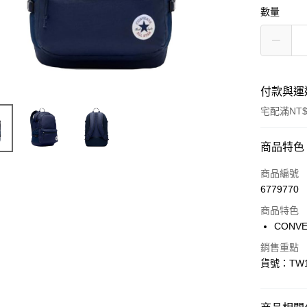
數量
付款與運
宅配滿NT$
付款方式
商品特色
信用卡一
商品編號
6779770
信用卡分
商品特色
3 期 
CONV
合作金
LINE Pay
銷售重點
華南商
貨號：TW10
Apple Pay
上海商
國泰世
悠遊付
臺灣中