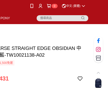
0
中文 (繁體)
PONY
RSE STRAIGHT EDGE OBSIDIAN 中
-TW10021138-A02
1,500免運
431