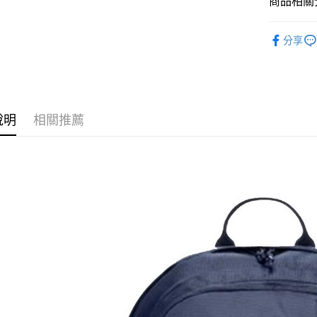
商品相關分
匯豐（
Google Pa
聯邦商
全站商品
元大商
全盈+PAY
分享
玉山商
💁🏻‍♂️ 男
台新國
AFTEE先
💁🏻‍♂️ 男
台灣樂
相關說明
【關於「A
💁🏻‍♀️ 女
AFTEE
說明
相關推薦
💁🏻‍♀️ 女
便利好安
運送方式
１．簡單
❚ CONVE
２．便利
宅配
３．安心
❚ CONVE
每筆NT$1
【「AFT
促銷活動
１．於結帳
付」結帳
２．訂單
３．收到繳
／ATM／
※ 請注意
絡購買商品
先享後付
※ 交易是
是否繳費成