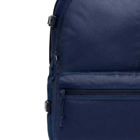
付客戶支
【注意事
１．透過由
交易，需
求債權轉
２．關於
https://aft
３．未成
「AFTE
任。
４．使用「
即時審查
結果請求
５．嚴禁
形，恩沛
動。