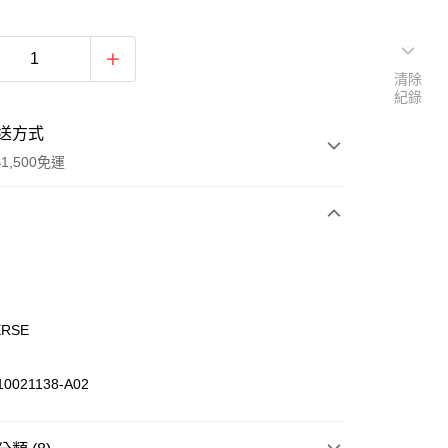
清除
紀錄
送方式
1,500免運
次付款
期付款
0 利率 每期
NT$477
21家銀行
ERSE
庫商業銀行
第一商業銀行
業銀行
彰化商業銀行
021138-A02
業儲蓄銀行
台北富邦商業銀行
華商業銀行
兆豐國際商業銀行
小企業銀行
台中商業銀行