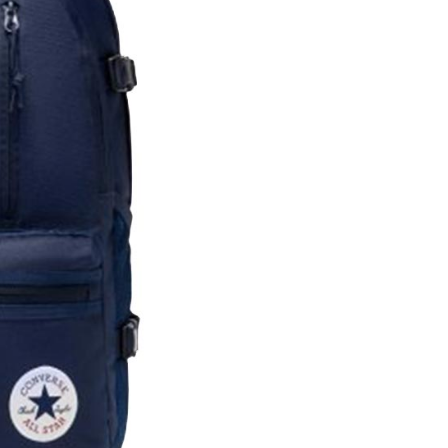
援中心」
https://netprotections.freshdesk.com/support/home
項】
恩沛科技股份有限公司提供之「AFTEE先享後付」服務完成之
依本服務之必要範圍內提供個人資料，並將交易相關給付款項請
讓予恩沛科技股份有限公司。
個人資料處理事宜，請瀏覽以下網址：
ee.tw/terms/#terms3
年的使用者請事先徵得法定代理人或監護人之同意方可使用
E先享後付」，若未經同意申辦者引起之損失，本公司不負相關責
AFTEE先享後付」時，將依據個別帳號之用戶狀況，依本公司
核予不同之上限額度；若仍有額度不足之情形，本公司將視審查
用戶進行身份認證。
一人註冊多個帳號或使用他人資訊註冊。若發現惡意使用之情
科技股份有限公司將有權停止該用戶之使用額度並採取法律行