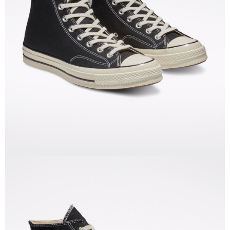
１．於結帳方式選擇「AFTEE先享後付」後，將跳轉至「AFTEE先享後付」
結帳頁面，進行簡訊認證並確認金額後，即可完成結帳。
２．訂單成立數日內，您將收到繳費通知簡訊。
３．收到繳費通知簡訊後14天內，點擊此簡訊中的連結，可透過四大超商／
ATM／網路銀行／等多元方式進行付款，方視為交易完成。
※ 請注意：結帳手續完成當下不需立刻繳費，但若您需要取消訂單，請聯絡
購買商品的店家。未經商家同意取消之訂單仍視為有效，需透過AFTEE先享
後付繳納相關費用。
※ 交易是否成功請以「AFTEE先享後付 」之結帳頁面顯示為準，若有關於
是否繳費成功／繳費後需取消欲退款等相關疑問，請聯繫「AFTEE先享後付
客戶支援中心」
https://netprotections.freshdesk.com/support/home
【注意事項】
１．透過由恩沛科技股份有限公司提供之「AFTEE先享後付」服務完成之交
易，需依本服務之必要範圍內提供個人資料，並將交易相關給付款項請求債
權轉讓予恩沛科技股份有限公司。
２．關於個人資料處理事宜，請瀏覽以下網址：
https://aftee.tw/terms/#terms3
３．未成年的使用者請事先徵得法定代理人或監護人之同意方可使用
「AFTEE先享後付」，若未經同意申辦者引起之損失，本公司不負相關責
任。
４．使用「AFTEE先享後付」時，將依據個別帳號之用戶狀況，依本公司即
時審查核予不同之上限額度；若仍有額度不足之情形，本公司將視審查結果
請求用戶進行身份認證。
５．嚴禁一人註冊多個帳號或使用他人資訊註冊。若發現惡意使用之情形，