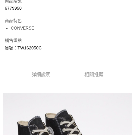
商品編號
信用卡分期付款
6779950
3 期 0 利率 每期
NT$804
21家銀行
商品特色
合作金庫商業銀行
第一商業銀行
LINE Pay
CONVERSE
華南商業銀行
彰化商業銀行
Apple Pay
上海商業儲蓄銀行
台北富邦商業銀行
銷售重點
國泰世華商業銀行
兆豐國際商業銀行
悠遊付
貨號：TW162050C
臺灣中小企業銀行
台中商業銀行
匯豐（台灣）商業銀行
華泰商業銀行
Google Pay
聯邦商業銀行
遠東國際商業銀行
元大商業銀行
永豐商業銀行
全盈+PAY
玉山商業銀行
詳細說明
星展（台灣）商業銀行
相關推薦
台新國際商業銀行
中國信託商業銀行
AFTEE先享後付
台灣樂天信用卡公司
相關說明
【關於「AFTEE先享後付」】
AFTEE先享後付是「在收到商品之後才付款」的支付方式。 讓您購物簡單
運送方式
便利好安心！
１．簡單：不需註冊會員、不需綁卡、不需儲值。
宅配
２．便利：只要手機號碼，簡訊認證，即可結帳。
每筆NT$120，滿NT$1,500(含以上)免運費
３．安心：先確認商品／服務後，再付款。
【「AFTEE先享後付」結帳流程】