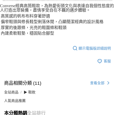
Converse經典高筒鞋款，為熱愛街頭文化與表達自我個性態度的
人打造出眾裝備，盡情享受自在不羈的邁步體驗。
高質感的帆布布料穿著舒適
偏窄鞋頭與修長鞋型俐落休閒，凸顯簡潔經典的設計風格
厚實的後跟條，光亮的鞋圍條和鞋頭
內建柔軟鞋墊，穩固貼合腳型
顯示電腦版詳細說明
客服
商品相關分類 (11)
查看全部
全站商品
▶ 鞋款
人氣商品推薦
本分類熱銷
全站排行