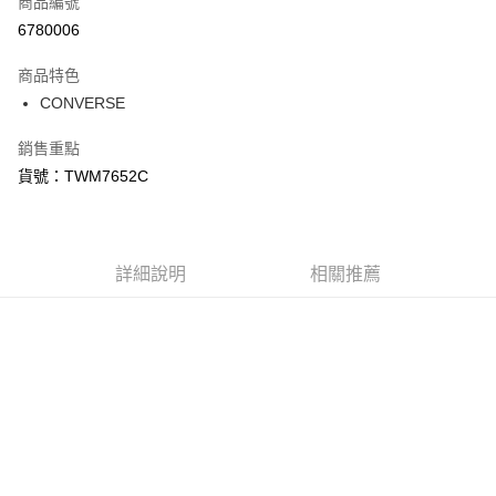
商品編號
信用卡分期付款
6780006
3 期 0 利率 每期
NT$392
21家銀行
商品特色
合作金庫商業銀行
第一商業銀行
LINE Pay
CONVERSE
華南商業銀行
彰化商業銀行
Apple Pay
上海商業儲蓄銀行
台北富邦商業銀行
銷售重點
國泰世華商業銀行
兆豐國際商業銀行
悠遊付
貨號：TWM7652C
臺灣中小企業銀行
台中商業銀行
匯豐（台灣）商業銀行
華泰商業銀行
Google Pay
聯邦商業銀行
遠東國際商業銀行
元大商業銀行
永豐商業銀行
全盈+PAY
玉山商業銀行
詳細說明
星展（台灣）商業銀行
相關推薦
台新國際商業銀行
中國信託商業銀行
AFTEE先享後付
台灣樂天信用卡公司
相關說明
【關於「AFTEE先享後付」】
AFTEE先享後付是「在收到商品之後才付款」的支付方式。 讓您購物簡單
運送方式
便利好安心！
１．簡單：不需註冊會員、不需綁卡、不需儲值。
宅配
２．便利：只要手機號碼，簡訊認證，即可結帳。
每筆NT$120，滿NT$1,500(含以上)免運費
３．安心：先確認商品／服務後，再付款。
【「AFTEE先享後付」結帳流程】