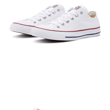
１．於結帳方式選擇「AFTEE先享後付」後，將跳轉至「AFTEE先享後付」
結帳頁面，進行簡訊認證並確認金額後，即可完成結帳。
２．訂單成立數日內，您將收到繳費通知簡訊。
３．收到繳費通知簡訊後14天內，點擊此簡訊中的連結，可透過四大超商／
ATM／網路銀行／等多元方式進行付款，方視為交易完成。
※ 請注意：結帳手續完成當下不需立刻繳費，但若您需要取消訂單，請聯絡
購買商品的店家。未經商家同意取消之訂單仍視為有效，需透過AFTEE先享
後付繳納相關費用。
※ 交易是否成功請以「AFTEE先享後付 」之結帳頁面顯示為準，若有關於
是否繳費成功／繳費後需取消欲退款等相關疑問，請聯繫「AFTEE先享後付
客戶支援中心」
https://netprotections.freshdesk.com/support/home
【注意事項】
１．透過由恩沛科技股份有限公司提供之「AFTEE先享後付」服務完成之交
易，需依本服務之必要範圍內提供個人資料，並將交易相關給付款項請求債
權轉讓予恩沛科技股份有限公司。
２．關於個人資料處理事宜，請瀏覽以下網址：
https://aftee.tw/terms/#terms3
３．未成年的使用者請事先徵得法定代理人或監護人之同意方可使用
「AFTEE先享後付」，若未經同意申辦者引起之損失，本公司不負相關責
任。
４．使用「AFTEE先享後付」時，將依據個別帳號之用戶狀況，依本公司即
時審查核予不同之上限額度；若仍有額度不足之情形，本公司將視審查結果
請求用戶進行身份認證。
５．嚴禁一人註冊多個帳號或使用他人資訊註冊。若發現惡意使用之情形，