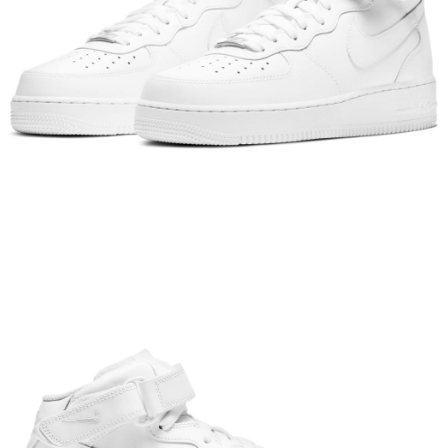
２．訂單成立數日內，您將收到繳費通知簡訊。
３．收到繳費通知簡訊後14天內，點擊此簡訊中的連結，可透過四大超商／
ATM／網路銀行／等多元方式進行付款，方視為交易完成。
※ 請注意：結帳手續完成當下不需立刻繳費，但若您需要取消訂單，請聯絡
購買商品的店家。未經商家同意取消之訂單仍視為有效，需透過AFTEE先享
後付繳納相關費用。
※ 交易是否成功請以「AFTEE先享後付 」之結帳頁面顯示為準，若有關於
是否繳費成功／繳費後需取消欲退款等相關疑問，請聯繫「AFTEE先享後付
客戶支援中心」
https://netprotections.freshdesk.com/support/home
【注意事項】
１．透過由恩沛科技股份有限公司提供之「AFTEE先享後付」服務完成之交
易，需依本服務之必要範圍內提供個人資料，並將交易相關給付款項請求債
權轉讓予恩沛科技股份有限公司。
２．關於個人資料處理事宜，請瀏覽以下網址：
https://aftee.tw/terms/#terms3
３．未成年的使用者請事先徵得法定代理人或監護人之同意方可使用
「AFTEE先享後付」，若未經同意申辦者引起之損失，本公司不負相關責
任。
４．使用「AFTEE先享後付」時，將依據個別帳號之用戶狀況，依本公司即
時審查核予不同之上限額度；若仍有額度不足之情形，本公司將視審查結果
請求用戶進行身份認證。
５．嚴禁一人註冊多個帳號或使用他人資訊註冊。若發現惡意使用之情形，
恩沛科技股份有限公司將有權停止該用戶之使用額度並採取法律行動。