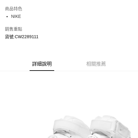
3 期 0 利率 每期
NT$1,266
21家銀行
商品特色
合作金庫商業銀行
第一商業銀行
LINE Pay
NIKE
華南商業銀行
彰化商業銀行
Apple Pay
上海商業儲蓄銀行
台北富邦商業銀行
銷售重點
國泰世華商業銀行
兆豐國際商業銀行
悠遊付
貨號:CW2289111
臺灣中小企業銀行
台中商業銀行
匯豐（台灣）商業銀行
華泰商業銀行
Google Pay
聯邦商業銀行
遠東國際商業銀行
元大商業銀行
永豐商業銀行
全盈+PAY
玉山商業銀行
詳細說明
星展（台灣）商業銀行
相關推薦
台新國際商業銀行
中國信託商業銀行
AFTEE先享後付
台灣樂天信用卡公司
相關說明
【關於「AFTEE先享後付」】
AFTEE先享後付是「在收到商品之後才付款」的支付方式。 讓您購物簡單
運送方式
便利好安心！
１．簡單：不需註冊會員、不需綁卡、不需儲值。
宅配
２．便利：只要手機號碼，簡訊認證，即可結帳。
每筆NT$120，滿NT$1,500(含以上)免運費
３．安心：先確認商品／服務後，再付款。
【「AFTEE先享後付」結帳流程】
１．於結帳方式選擇「AFTEE先享後付」後，將跳轉至「AFTEE先享後付」
結帳頁面，進行簡訊認證並確認金額後，即可完成結帳。