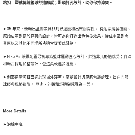
粘扣，塑就傳統籃球舒適腳感；鞋頭打孔設計，助你保持涼爽。
►35 年來，新鞋出盒即兼具非凡舒適感和出眾耐穿性。 從耐穿縫製覆面、
原始皮革到易於穿著的設計，皆可為你打造出色包覆效果，從住宅區到商
業區以及其他不同場所皆適宜穿著此鞋款。
►Nike Air 緩震配置最初專為籃球運動匠心設計，締造非凡舒適感受；腳踝
和鞋舌採用加墊設計，營造柔軟邁步體驗。
►俐落易清潔鞋面適於球場外穿著，高幫設計與足底包邊處理，旨在向籃
球經典風格致敬。 歷史、外觀和舒適腳感融為一體。
More Details
►泡棉中底