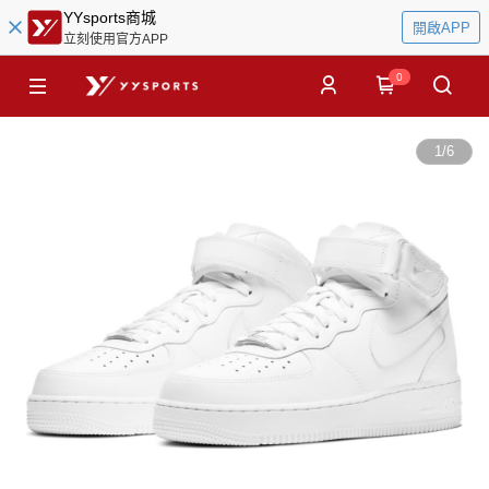
YYsports商城
開啟APP
立刻使用官方APP
0
1
/
6