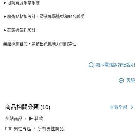
►可調寬度系帶系統
►魔術貼粘扣設計，塑就專屬造型和貼合感受
►鞋頭透氣孔設計
無痕橡膠鞋底，兼顧出色抓地力與耐穿性
顯示電腦版詳細說明
客服
商品相關分類 (10)
查看全部
全站商品
▶ 鞋款
💁🏻‍♂️ 男性專區
所有男性商品