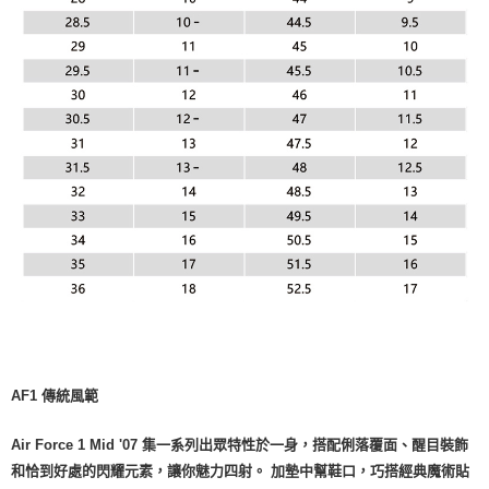
AF1 傳統風範
Air Force 1 Mid '07 集一系列出眾特性於一身，搭配俐落覆面、醒目裝飾
和恰到好處的閃耀元素，讓你魅力四射。 加墊中幫鞋口，巧搭經典魔術貼