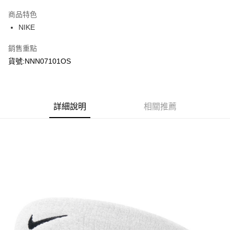
3 期 0 利率 每期
NT$100
21家銀行
商品特色
合作金庫商業銀行
第一商業銀行
LINE Pay
NIKE
華南商業銀行
彰化商業銀行
Apple Pay
上海商業儲蓄銀行
台北富邦商業銀行
銷售重點
國泰世華商業銀行
兆豐國際商業銀行
悠遊付
貨號:NNN07101OS
臺灣中小企業銀行
台中商業銀行
匯豐（台灣）商業銀行
華泰商業銀行
Google Pay
聯邦商業銀行
遠東國際商業銀行
元大商業銀行
永豐商業銀行
全盈+PAY
玉山商業銀行
詳細說明
星展（台灣）商業銀行
相關推薦
台新國際商業銀行
中國信託商業銀行
AFTEE先享後付
台灣樂天信用卡公司
相關說明
【關於「AFTEE先享後付」】
AFTEE先享後付是「在收到商品之後才付款」的支付方式。 讓您購物簡單
運送方式
便利好安心！
１．簡單：不需註冊會員、不需綁卡、不需儲值。
宅配
２．便利：只要手機號碼，簡訊認證，即可結帳。
每筆NT$120，滿NT$1,500(含以上)免運費
３．安心：先確認商品／服務後，再付款。
【「AFTEE先享後付」結帳流程】
１．於結帳方式選擇「AFTEE先享後付」後，將跳轉至「AFTEE先享後付」
結帳頁面，進行簡訊認證並確認金額後，即可完成結帳。