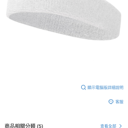
２．訂單成立數日內，您將收到繳費通知簡訊。
３．收到繳費通知簡訊後14天內，點擊此簡訊中的連結，可透過四大超商／
ATM／網路銀行／等多元方式進行付款，方視為交易完成。
※ 請注意：結帳手續完成當下不需立刻繳費，但若您需要取消訂單，請聯絡
購買商品的店家。未經商家同意取消之訂單仍視為有效，需透過AFTEE先享
後付繳納相關費用。
※ 交易是否成功請以「AFTEE先享後付 」之結帳頁面顯示為準，若有關於
是否繳費成功／繳費後需取消欲退款等相關疑問，請聯繫「AFTEE先享後付
客戶支援中心」
https://netprotections.freshdesk.com/support/home
【注意事項】
１．透過由恩沛科技股份有限公司提供之「AFTEE先享後付」服務完成之交
易，需依本服務之必要範圍內提供個人資料，並將交易相關給付款項請求債
權轉讓予恩沛科技股份有限公司。
２．關於個人資料處理事宜，請瀏覽以下網址：
https://aftee.tw/terms/#terms3
３．未成年的使用者請事先徵得法定代理人或監護人之同意方可使用
顯示電腦版詳細說明
「AFTEE先享後付」，若未經同意申辦者引起之損失，本公司不負相關責
任。
４．使用「AFTEE先享後付」時，將依據個別帳號之用戶狀況，依本公司即
客服
時審查核予不同之上限額度；若仍有額度不足之情形，本公司將視審查結果
請求用戶進行身份認證。
５．嚴禁一人註冊多個帳號或使用他人資訊註冊。若發現惡意使用之情形，
恩沛科技股份有限公司將有權停止該用戶之使用額度並採取法律行動。
商品相關分類 (5)
查看全部