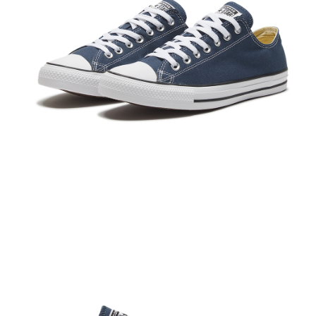
１．於結帳方式選擇「AFTEE先享後付」後，將跳轉至「AFTEE先享後付」
結帳頁面，進行簡訊認證並確認金額後，即可完成結帳。
２．訂單成立數日內，您將收到繳費通知簡訊。
３．收到繳費通知簡訊後14天內，點擊此簡訊中的連結，可透過四大超商／
ATM／網路銀行／等多元方式進行付款，方視為交易完成。
※ 請注意：結帳手續完成當下不需立刻繳費，但若您需要取消訂單，請聯絡
購買商品的店家。未經商家同意取消之訂單仍視為有效，需透過AFTEE先享
後付繳納相關費用。
※ 交易是否成功請以「AFTEE先享後付 」之結帳頁面顯示為準，若有關於
是否繳費成功／繳費後需取消欲退款等相關疑問，請聯繫「AFTEE先享後付
客戶支援中心」
https://netprotections.freshdesk.com/support/home
【注意事項】
１．透過由恩沛科技股份有限公司提供之「AFTEE先享後付」服務完成之交
易，需依本服務之必要範圍內提供個人資料，並將交易相關給付款項請求債
權轉讓予恩沛科技股份有限公司。
２．關於個人資料處理事宜，請瀏覽以下網址：
https://aftee.tw/terms/#terms3
３．未成年的使用者請事先徵得法定代理人或監護人之同意方可使用
「AFTEE先享後付」，若未經同意申辦者引起之損失，本公司不負相關責
任。
４．使用「AFTEE先享後付」時，將依據個別帳號之用戶狀況，依本公司即
時審查核予不同之上限額度；若仍有額度不足之情形，本公司將視審查結果
請求用戶進行身份認證。
５．嚴禁一人註冊多個帳號或使用他人資訊註冊。若發現惡意使用之情形，