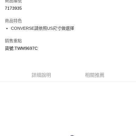
商品編號
信用卡分期付款
7173935
3 期 0 利率 每期
NT$392
21家銀行
商品特色
合作金庫商業銀行
第一商業銀行
LINE Pay
CONVERSE請依照US尺寸做選擇
華南商業銀行
彰化商業銀行
Apple Pay
上海商業儲蓄銀行
台北富邦商業銀行
銷售重點
國泰世華商業銀行
兆豐國際商業銀行
悠遊付
貨號:TWM9697C
臺灣中小企業銀行
台中商業銀行
匯豐（台灣）商業銀行
華泰商業銀行
Google Pay
聯邦商業銀行
遠東國際商業銀行
元大商業銀行
永豐商業銀行
全盈+PAY
玉山商業銀行
詳細說明
星展（台灣）商業銀行
相關推薦
台新國際商業銀行
中國信託商業銀行
AFTEE先享後付
台灣樂天信用卡公司
相關說明
【關於「AFTEE先享後付」】
AFTEE先享後付是「在收到商品之後才付款」的支付方式。 讓您購物簡單
運送方式
便利好安心！
１．簡單：不需註冊會員、不需綁卡、不需儲值。
宅配
２．便利：只要手機號碼，簡訊認證，即可結帳。
每筆NT$120，滿NT$1,500(含以上)免運費
３．安心：先確認商品／服務後，再付款。
【「AFTEE先享後付」結帳流程】