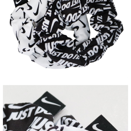
１．於結帳方式選擇「AFTEE先享後付」後，將跳轉至「AFTEE先享後付」
結帳頁面，進行簡訊認證並確認金額後，即可完成結帳。
２．訂單成立數日內，您將收到繳費通知簡訊。
３．收到繳費通知簡訊後14天內，點擊此簡訊中的連結，可透過四大超商／
ATM／網路銀行／等多元方式進行付款，方視為交易完成。
※ 請注意：結帳手續完成當下不需立刻繳費，但若您需要取消訂單，請聯絡
購買商品的店家。未經商家同意取消之訂單仍視為有效，需透過AFTEE先享
後付繳納相關費用。
※ 交易是否成功請以「AFTEE先享後付 」之結帳頁面顯示為準，若有關於
是否繳費成功／繳費後需取消欲退款等相關疑問，請聯繫「AFTEE先享後付
客戶支援中心」
https://netprotections.freshdesk.com/support/home
【注意事項】
１．透過由恩沛科技股份有限公司提供之「AFTEE先享後付」服務完成之交
易，需依本服務之必要範圍內提供個人資料，並將交易相關給付款項請求債
權轉讓予恩沛科技股份有限公司。
２．關於個人資料處理事宜，請瀏覽以下網址：
https://aftee.tw/terms/#terms3
３．未成年的使用者請事先徵得法定代理人或監護人之同意方可使用
「AFTEE先享後付」，若未經同意申辦者引起之損失，本公司不負相關責
任。
４．使用「AFTEE先享後付」時，將依據個別帳號之用戶狀況，依本公司即
時審查核予不同之上限額度；若仍有額度不足之情形，本公司將視審查結果
請求用戶進行身份認證。
５．嚴禁一人註冊多個帳號或使用他人資訊註冊。若發現惡意使用之情形，