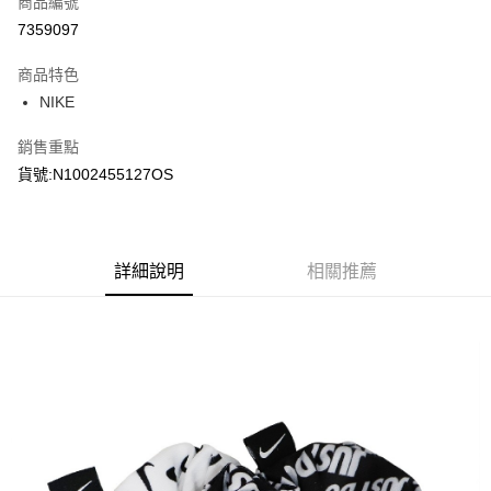
商品編號
信用卡分期付款
7359097
3 期 0 利率 每期
NT$96
21家銀行
商品特色
合作金庫商業銀行
第一商業銀行
LINE Pay
NIKE
華南商業銀行
彰化商業銀行
Apple Pay
上海商業儲蓄銀行
台北富邦商業銀行
銷售重點
國泰世華商業銀行
兆豐國際商業銀行
悠遊付
貨號:N1002455127OS
臺灣中小企業銀行
台中商業銀行
匯豐（台灣）商業銀行
華泰商業銀行
Google Pay
聯邦商業銀行
遠東國際商業銀行
元大商業銀行
永豐商業銀行
全盈+PAY
玉山商業銀行
詳細說明
星展（台灣）商業銀行
相關推薦
台新國際商業銀行
中國信託商業銀行
AFTEE先享後付
台灣樂天信用卡公司
相關說明
【關於「AFTEE先享後付」】
AFTEE先享後付是「在收到商品之後才付款」的支付方式。 讓您購物簡單
運送方式
便利好安心！
１．簡單：不需註冊會員、不需綁卡、不需儲值。
宅配
２．便利：只要手機號碼，簡訊認證，即可結帳。
每筆NT$120，滿NT$1,500(含以上)免運費
３．安心：先確認商品／服務後，再付款。
【「AFTEE先享後付」結帳流程】