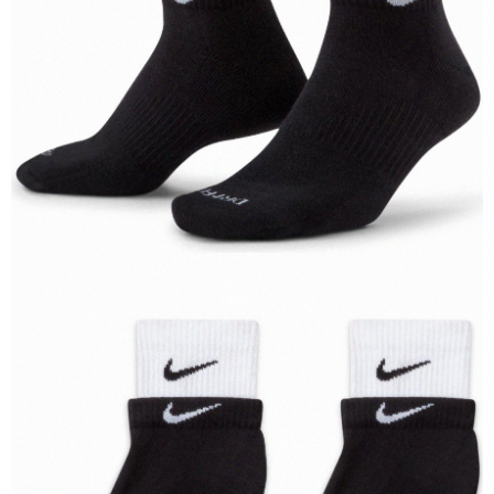
結帳頁面，進行簡訊認證並確認金額後，即可完成結帳。
２．訂單成立數日內，您將收到繳費通知簡訊。
３．收到繳費通知簡訊後14天內，點擊此簡訊中的連結，可透過四大超商／
ATM／網路銀行／等多元方式進行付款，方視為交易完成。
※ 請注意：結帳手續完成當下不需立刻繳費，但若您需要取消訂單，請聯絡
購買商品的店家。未經商家同意取消之訂單仍視為有效，需透過AFTEE先享
後付繳納相關費用。
※ 交易是否成功請以「AFTEE先享後付 」之結帳頁面顯示為準，若有關於
是否繳費成功／繳費後需取消欲退款等相關疑問，請聯繫「AFTEE先享後付
客戶支援中心」
https://netprotections.freshdesk.com/support/home
【注意事項】
１．透過由恩沛科技股份有限公司提供之「AFTEE先享後付」服務完成之交
易，需依本服務之必要範圍內提供個人資料，並將交易相關給付款項請求債
權轉讓予恩沛科技股份有限公司。
２．關於個人資料處理事宜，請瀏覽以下網址：
https://aftee.tw/terms/#terms3
３．未成年的使用者請事先徵得法定代理人或監護人之同意方可使用
「AFTEE先享後付」，若未經同意申辦者引起之損失，本公司不負相關責
任。
４．使用「AFTEE先享後付」時，將依據個別帳號之用戶狀況，依本公司即
時審查核予不同之上限額度；若仍有額度不足之情形，本公司將視審查結果
請求用戶進行身份認證。
５．嚴禁一人註冊多個帳號或使用他人資訊註冊。若發現惡意使用之情形，