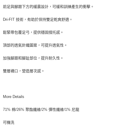
前足與腳跟下方的緩震設計，可緩和訓練產生的衝擊。
Dri-FIT 技術，有助於保持雙足乾爽舒適。
鬆緊帶包覆足弓，提供穩固撐托感。
頂部的透氣針織圖案，可提升透氣性。
加強腳跟和腳趾部位，提升耐久性。
雙層襪口，營造層次感。
More Details
71% 棉/26% 聚酯纖維/2% 彈性纖維/1% 尼龍
可機洗