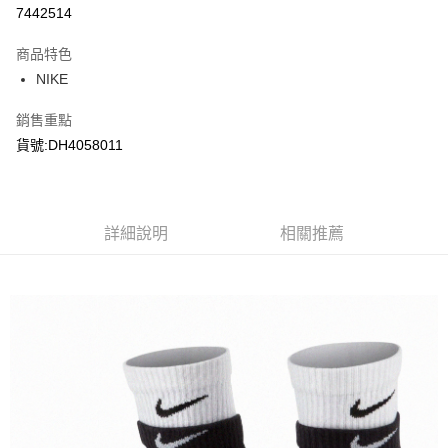
信用卡分期付款
7442514
3 期 0 利率 每期
NT$116
21家銀行
商品特色
合作金庫商業銀行
第一商業銀行
LINE Pay
NIKE
華南商業銀行
彰化商業銀行
Apple Pay
上海商業儲蓄銀行
台北富邦商業銀行
銷售重點
國泰世華商業銀行
兆豐國際商業銀行
悠遊付
貨號:DH4058011
臺灣中小企業銀行
台中商業銀行
匯豐（台灣）商業銀行
華泰商業銀行
Google Pay
聯邦商業銀行
遠東國際商業銀行
元大商業銀行
永豐商業銀行
全盈+PAY
玉山商業銀行
詳細說明
星展（台灣）商業銀行
相關推薦
台新國際商業銀行
中國信託商業銀行
AFTEE先享後付
台灣樂天信用卡公司
相關說明
【關於「AFTEE先享後付」】
AFTEE先享後付是「在收到商品之後才付款」的支付方式。 讓您購物簡單
運送方式
便利好安心！
１．簡單：不需註冊會員、不需綁卡、不需儲值。
宅配
２．便利：只要手機號碼，簡訊認證，即可結帳。
每筆NT$120，滿NT$1,500(含以上)免運費
３．安心：先確認商品／服務後，再付款。
【「AFTEE先享後付」結帳流程】
１．於結帳方式選擇「AFTEE先享後付」後，將跳轉至「AFTEE先享後付」