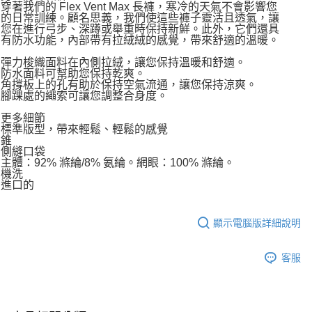
穿著我們的 Flex Vent Max 長褲，寒冷的天氣不會影響您
的日常訓練。顧名思義，我們使這些褲子靈活且透氣，讓
您在進行弓步、深蹲或舉重時保持新鮮。此外，它們還具
有防水功能，內部帶有拉絨絨的感覺，帶來舒適的溫暖。
彈力梭織面料在內側拉絨，讓您保持溫暖和舒適。
防水面料可幫助您保持乾爽。
角撐板上的孔有助於保持空氣流通，讓您保持涼爽。
腳踝處的繩索可讓您調整合身度。
更多細節
標準版型，帶來輕鬆、輕鬆的感覺
錐
側縫口袋
主體：92% 滌綸/8% 氨綸。網眼：100% 滌綸。
機洗
進口的
顯示電腦版詳細說明
客服