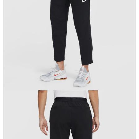
１．於結帳方式選擇「AFTEE先享後付」後，將跳轉至「AFTEE先享後付」
結帳頁面，進行簡訊認證並確認金額後，即可完成結帳。
２．訂單成立數日內，您將收到繳費通知簡訊。
３．收到繳費通知簡訊後14天內，點擊此簡訊中的連結，可透過四大超商／
ATM／網路銀行／等多元方式進行付款，方視為交易完成。
※ 請注意：結帳手續完成當下不需立刻繳費，但若您需要取消訂單，請聯絡
購買商品的店家。未經商家同意取消之訂單仍視為有效，需透過AFTEE先享
後付繳納相關費用。
※ 交易是否成功請以「AFTEE先享後付 」之結帳頁面顯示為準，若有關於
是否繳費成功／繳費後需取消欲退款等相關疑問，請聯繫「AFTEE先享後付
客戶支援中心」
https://netprotections.freshdesk.com/support/home
【注意事項】
１．透過由恩沛科技股份有限公司提供之「AFTEE先享後付」服務完成之交
易，需依本服務之必要範圍內提供個人資料，並將交易相關給付款項請求債
權轉讓予恩沛科技股份有限公司。
２．關於個人資料處理事宜，請瀏覽以下網址：
https://aftee.tw/terms/#terms3
３．未成年的使用者請事先徵得法定代理人或監護人之同意方可使用
「AFTEE先享後付」，若未經同意申辦者引起之損失，本公司不負相關責
任。
４．使用「AFTEE先享後付」時，將依據個別帳號之用戶狀況，依本公司即
時審查核予不同之上限額度；若仍有額度不足之情形，本公司將視審查結果
請求用戶進行身份認證。
５．嚴禁一人註冊多個帳號或使用他人資訊註冊。若發現惡意使用之情形，