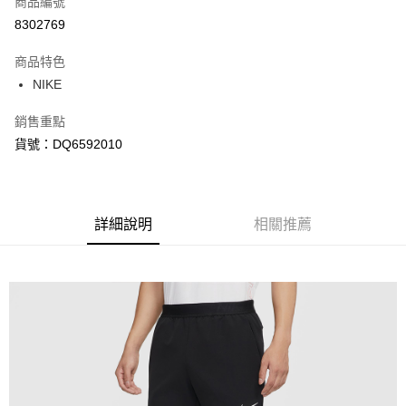
商品編號
信用卡分期付款
8302769
3 期 0 利率 每期
NT$788
21家銀行
商品特色
合作金庫商業銀行
第一商業銀行
LINE Pay
NIKE
華南商業銀行
彰化商業銀行
Apple Pay
上海商業儲蓄銀行
台北富邦商業銀行
銷售重點
國泰世華商業銀行
兆豐國際商業銀行
悠遊付
貨號：DQ6592010
臺灣中小企業銀行
台中商業銀行
匯豐（台灣）商業銀行
華泰商業銀行
Google Pay
聯邦商業銀行
遠東國際商業銀行
元大商業銀行
永豐商業銀行
全盈+PAY
玉山商業銀行
詳細說明
星展（台灣）商業銀行
相關推薦
台新國際商業銀行
中國信託商業銀行
AFTEE先享後付
台灣樂天信用卡公司
相關說明
【關於「AFTEE先享後付」】
AFTEE先享後付是「在收到商品之後才付款」的支付方式。 讓您購物簡單
運送方式
便利好安心！
１．簡單：不需註冊會員、不需綁卡、不需儲值。
宅配
２．便利：只要手機號碼，簡訊認證，即可結帳。
每筆NT$120，滿NT$1,500(含以上)免運費
３．安心：先確認商品／服務後，再付款。
【「AFTEE先享後付」結帳流程】