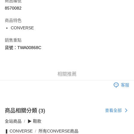
商品編號
信用卡分期付款
8570082
3 期 0 利率 每期
NT$614
21家銀行
商品特色
合作金庫商業銀行
第一商業銀行
LINE Pay
CONVERSE
華南商業銀行
彰化商業銀行
Apple Pay
上海商業儲蓄銀行
台北富邦商業銀行
銷售重點
國泰世華商業銀行
兆豐國際商業銀行
悠遊付
貨號：TWA00868C
臺灣中小企業銀行
台中商業銀行
匯豐（台灣）商業銀行
華泰商業銀行
Google Pay
聯邦商業銀行
遠東國際商業銀行
元大商業銀行
永豐商業銀行
全盈+PAY
玉山商業銀行
相關推薦
星展（台灣）商業銀行
台新國際商業銀行
中國信託商業銀行
AFTEE先享後付
客服
台灣樂天信用卡公司
相關說明
【關於「AFTEE先享後付」】
AFTEE先享後付是「在收到商品之後才付款」的支付方式。 讓您購物簡單
運送方式
便利好安心！
商品相關分類 (3)
查看全部
１．簡單：不需註冊會員、不需綁卡、不需儲值。
宅配
２．便利：只要手機號碼，簡訊認證，即可結帳。
每筆NT$120，滿NT$1,500(含以上)免運費
全站商品
▶ 鞋款
３．安心：先確認商品／服務後，再付款。
❚ CONVERSE
所有CONVERSE商品
【「AFTEE先享後付」結帳流程】