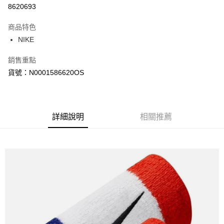
信用卡分期付款
8620693
3 期 0 利率 每期
NT$160
21家銀行
商品特色
合作金庫商業銀行
第一商業銀行
LINE Pay
NIKE
華南商業銀行
彰化商業銀行
Apple Pay
上海商業儲蓄銀行
台北富邦商業銀行
銷售重點
國泰世華商業銀行
兆豐國際商業銀行
悠遊付
貨號：N0001586620OS
臺灣中小企業銀行
台中商業銀行
匯豐（台灣）商業銀行
華泰商業銀行
Google Pay
聯邦商業銀行
遠東國際商業銀行
元大商業銀行
永豐商業銀行
全盈+PAY
玉山商業銀行
詳細說明
星展（台灣）商業銀行
相關推薦
台新國際商業銀行
中國信託商業銀行
AFTEE先享後付
台灣樂天信用卡公司
相關說明
【關於「AFTEE先享後付」】
AFTEE先享後付是「在收到商品之後才付款」的支付方式。 讓您購物簡單
運送方式
便利好安心！
１．簡單：不需註冊會員、不需綁卡、不需儲值。
宅配
２．便利：只要手機號碼，簡訊認證，即可結帳。
每筆NT$120，滿NT$1,500(含以上)免運費
３．安心：先確認商品／服務後，再付款。
【「AFTEE先享後付」結帳流程】
１．於結帳方式選擇「AFTEE先享後付」後，將跳轉至「AFTEE先享後付」