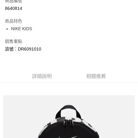
商品編號
信用卡分期付款
8640814
3 期 0 利率 每期
NT$315
21家銀行
商品特色
合作金庫商業銀行
第一商業銀行
LINE Pay
NIKE KIDS
華南商業銀行
彰化商業銀行
Apple Pay
上海商業儲蓄銀行
台北富邦商業銀行
銷售重點
國泰世華商業銀行
兆豐國際商業銀行
悠遊付
貨號：DR6091010
臺灣中小企業銀行
台中商業銀行
匯豐（台灣）商業銀行
華泰商業銀行
Google Pay
聯邦商業銀行
遠東國際商業銀行
元大商業銀行
永豐商業銀行
全盈+PAY
玉山商業銀行
詳細說明
星展（台灣）商業銀行
相關推薦
台新國際商業銀行
中國信託商業銀行
AFTEE先享後付
台灣樂天信用卡公司
相關說明
【關於「AFTEE先享後付」】
AFTEE先享後付是「在收到商品之後才付款」的支付方式。 讓您購物簡單
運送方式
便利好安心！
１．簡單：不需註冊會員、不需綁卡、不需儲值。
宅配
２．便利：只要手機號碼，簡訊認證，即可結帳。
每筆NT$120，滿NT$1,500(含以上)免運費
３．安心：先確認商品／服務後，再付款。
【「AFTEE先享後付」結帳流程】