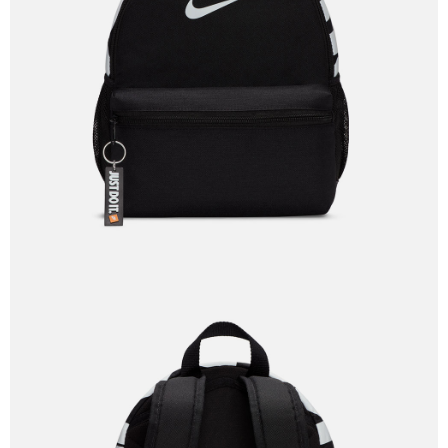
１．於結帳方式選擇「AFTEE先享後付」後，將跳轉至「AFTEE先享後付」
結帳頁面，進行簡訊認證並確認金額後，即可完成結帳。
２．訂單成立數日內，您將收到繳費通知簡訊。
３．收到繳費通知簡訊後14天內，點擊此簡訊中的連結，可透過四大超商／
ATM／網路銀行／等多元方式進行付款，方視為交易完成。
※ 請注意：結帳手續完成當下不需立刻繳費，但若您需要取消訂單，請聯絡
購買商品的店家。未經商家同意取消之訂單仍視為有效，需透過AFTEE先享
後付繳納相關費用。
※ 交易是否成功請以「AFTEE先享後付 」之結帳頁面顯示為準，若有關於
是否繳費成功／繳費後需取消欲退款等相關疑問，請聯繫「AFTEE先享後付
客戶支援中心」
https://netprotections.freshdesk.com/support/home
【注意事項】
１．透過由恩沛科技股份有限公司提供之「AFTEE先享後付」服務完成之交
易，需依本服務之必要範圍內提供個人資料，並將交易相關給付款項請求債
權轉讓予恩沛科技股份有限公司。
２．關於個人資料處理事宜，請瀏覽以下網址：
https://aftee.tw/terms/#terms3
３．未成年的使用者請事先徵得法定代理人或監護人之同意方可使用
「AFTEE先享後付」，若未經同意申辦者引起之損失，本公司不負相關責
任。
４．使用「AFTEE先享後付」時，將依據個別帳號之用戶狀況，依本公司即
時審查核予不同之上限額度；若仍有額度不足之情形，本公司將視審查結果
請求用戶進行身份認證。
５．嚴禁一人註冊多個帳號或使用他人資訊註冊。若發現惡意使用之情形，