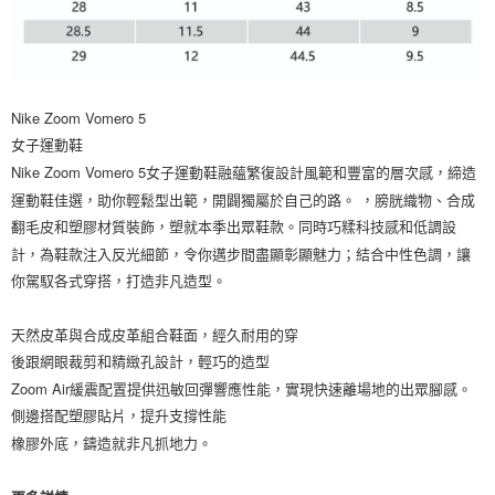
Nike Zoom Vomero 5
女子運動鞋
Nike Zoom Vomero 5女子運動鞋融蘊繁復設計風範和豐富的層次感，締造
運動鞋佳選，助你輕鬆型出範，開闢獨屬於自己的路。 ，膀胱織物、合成
翻毛皮和塑膠材質裝飾，塑就本季出眾鞋款。同時巧糅科技感和低調設
計，為鞋款注入反光細節，令你邁步間盡顯彰顯魅力；結合中性色調，讓
你駕馭各式穿搭，打造非凡造型。
天然皮革與合成皮革組合鞋面，經久耐用的穿
後跟網眼裁剪和精緻孔設計，輕巧的造型
Zoom Air緩震配置提供迅敏回彈響應性能，實現快速離場地的出眾腳感。
側邊搭配塑膠貼片，提升支撐性能
橡膠外底，鑄造就非凡抓地力。