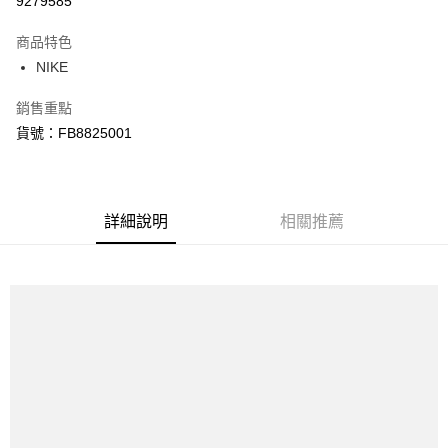
9279585
3 期 0 利率 每期
NT$1,470
21家銀行
商品特色
合作金庫商業銀行
第一商業銀行
LINE Pay
NIKE
華南商業銀行
彰化商業銀行
Apple Pay
上海商業儲蓄銀行
台北富邦商業銀行
銷售重點
國泰世華商業銀行
兆豐國際商業銀行
悠遊付
貨號：FB8825001
臺灣中小企業銀行
台中商業銀行
匯豐（台灣）商業銀行
華泰商業銀行
Google Pay
聯邦商業銀行
遠東國際商業銀行
元大商業銀行
永豐商業銀行
全盈+PAY
玉山商業銀行
詳細說明
星展（台灣）商業銀行
相關推薦
台新國際商業銀行
中國信託商業銀行
AFTEE先享後付
台灣樂天信用卡公司
相關說明
【關於「AFTEE先享後付」】
AFTEE先享後付是「在收到商品之後才付款」的支付方式。 讓您購物簡單
運送方式
便利好安心！
１．簡單：不需註冊會員、不需綁卡、不需儲值。
宅配
２．便利：只要手機號碼，簡訊認證，即可結帳。
每筆NT$120，滿NT$1,500(含以上)免運費
３．安心：先確認商品／服務後，再付款。
【「AFTEE先享後付」結帳流程】
１．於結帳方式選擇「AFTEE先享後付」後，將跳轉至「AFTEE先享後付」