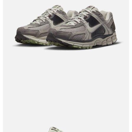
結帳頁面，進行簡訊認證並確認金額後，即可完成結帳。
２．訂單成立數日內，您將收到繳費通知簡訊。
３．收到繳費通知簡訊後14天內，點擊此簡訊中的連結，可透過四大超商／
ATM／網路銀行／等多元方式進行付款，方視為交易完成。
※ 請注意：結帳手續完成當下不需立刻繳費，但若您需要取消訂單，請聯絡
購買商品的店家。未經商家同意取消之訂單仍視為有效，需透過AFTEE先享
後付繳納相關費用。
※ 交易是否成功請以「AFTEE先享後付 」之結帳頁面顯示為準，若有關於
是否繳費成功／繳費後需取消欲退款等相關疑問，請聯繫「AFTEE先享後付
客戶支援中心」
https://netprotections.freshdesk.com/support/home
【注意事項】
１．透過由恩沛科技股份有限公司提供之「AFTEE先享後付」服務完成之交
易，需依本服務之必要範圍內提供個人資料，並將交易相關給付款項請求債
權轉讓予恩沛科技股份有限公司。
２．關於個人資料處理事宜，請瀏覽以下網址：
https://aftee.tw/terms/#terms3
３．未成年的使用者請事先徵得法定代理人或監護人之同意方可使用
「AFTEE先享後付」，若未經同意申辦者引起之損失，本公司不負相關責
任。
４．使用「AFTEE先享後付」時，將依據個別帳號之用戶狀況，依本公司即
時審查核予不同之上限額度；若仍有額度不足之情形，本公司將視審查結果
請求用戶進行身份認證。
５．嚴禁一人註冊多個帳號或使用他人資訊註冊。若發現惡意使用之情形，
恩沛科技股份有限公司將有權停止該用戶之使用額度並採取法律行動。