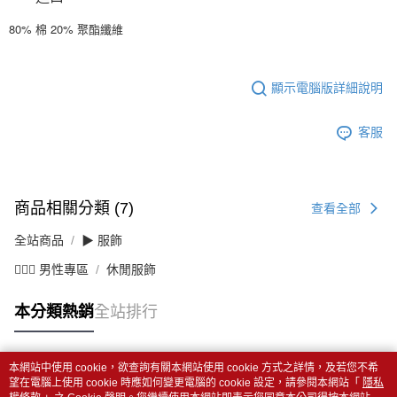
80% 棉 20% 聚酯纖維
顯示電腦版詳細說明
客服
商品相關分類 (7)
查看全部
全站商品
▶ 服飾
💁🏻‍♂️ 男性專區
休閒服飾
本分類熱銷
全站排行
本網站中使用 cookie，欲查詢有關本網站使用 cookie 方式之詳情，及若您不希
熱門標籤
望在電腦上使用 cookie 時應如何變更電腦的 cookie 設定，請參閱本網站「
隱私