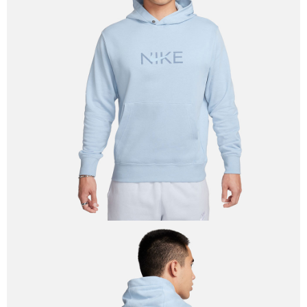
【「AFTEE先享後付」結帳流程】
１．於結帳方式選擇「AFTEE先享後付」後，將跳轉至「AFTEE先享後付」
結帳頁面，進行簡訊認證並確認金額後，即可完成結帳。
２．訂單成立數日內，您將收到繳費通知簡訊。
３．收到繳費通知簡訊後14天內，點擊此簡訊中的連結，可透過四大超商／
ATM／網路銀行／等多元方式進行付款，方視為交易完成。
※ 請注意：結帳手續完成當下不需立刻繳費，但若您需要取消訂單，請聯絡
購買商品的店家。未經商家同意取消之訂單仍視為有效，需透過AFTEE先享
後付繳納相關費用。
※ 交易是否成功請以「AFTEE先享後付 」之結帳頁面顯示為準，若有關於
是否繳費成功／繳費後需取消欲退款等相關疑問，請聯繫「AFTEE先享後付
客戶支援中心」
https://netprotections.freshdesk.com/support/home
【注意事項】
１．透過由恩沛科技股份有限公司提供之「AFTEE先享後付」服務完成之交
易，需依本服務之必要範圍內提供個人資料，並將交易相關給付款項請求債
權轉讓予恩沛科技股份有限公司。
２．關於個人資料處理事宜，請瀏覽以下網址：
https://aftee.tw/terms/#terms3
３．未成年的使用者請事先徵得法定代理人或監護人之同意方可使用
「AFTEE先享後付」，若未經同意申辦者引起之損失，本公司不負相關責
任。
４．使用「AFTEE先享後付」時，將依據個別帳號之用戶狀況，依本公司即
時審查核予不同之上限額度；若仍有額度不足之情形，本公司將視審查結果