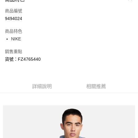
信用卡一次付款
商品編號
信用卡分期付款
9494024
3 期 0 利率 每期
NT$312
21家銀行
商品特色
合作金庫商業銀行
第一商業銀行
LINE Pay
NIKE
華南商業銀行
彰化商業銀行
Apple Pay
上海商業儲蓄銀行
台北富邦商業銀行
銷售重點
國泰世華商業銀行
兆豐國際商業銀行
悠遊付
貨號：FZ4765440
臺灣中小企業銀行
台中商業銀行
匯豐（台灣）商業銀行
華泰商業銀行
Google Pay
聯邦商業銀行
遠東國際商業銀行
元大商業銀行
永豐商業銀行
全盈+PAY
玉山商業銀行
詳細說明
星展（台灣）商業銀行
相關推薦
台新國際商業銀行
中國信託商業銀行
AFTEE先享後付
台灣樂天信用卡公司
相關說明
【關於「AFTEE先享後付」】
AFTEE先享後付是「在收到商品之後才付款」的支付方式。 讓您購物簡單
運送方式
便利好安心！
１．簡單：不需註冊會員、不需綁卡、不需儲值。
宅配
２．便利：只要手機號碼，簡訊認證，即可結帳。
每筆NT$120，滿NT$1,500(含以上)免運費
３．安心：先確認商品／服務後，再付款。