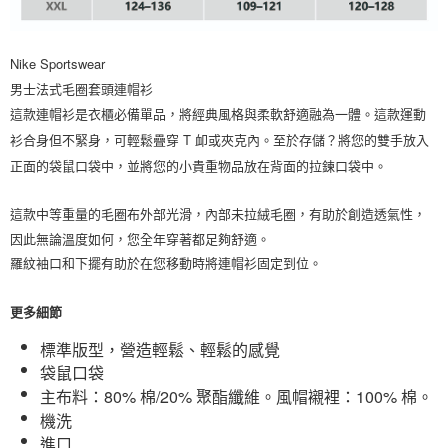
Nike Sportswear
男士法式毛圈套頭連帽衫
這款連帽衫是衣櫃必備單品，將經典風格與柔軟舒適融為一體。
這款運動
衫合身但不緊身，可輕鬆疊穿 T 卹或夾克內。
至於存儲？
將您的雙手放入
正面的袋鼠口袋中，並將您的小貴重物品放在背面的拉鍊口袋中。
這款中等重量的毛圈布外部光滑，內部未拉絨毛圈，有助於創造透氣性，
因此無論溫度如何，您全年穿著都足夠舒適。
羅紋袖口和下擺有助於在您移動時將連帽衫固定到位。
更多細節
標準版型，營造輕鬆、輕鬆的感覺
袋鼠口袋
主布料：80% 棉/20% 聚酯纖維。
風帽襯裡：100% 棉。
機洗
進口