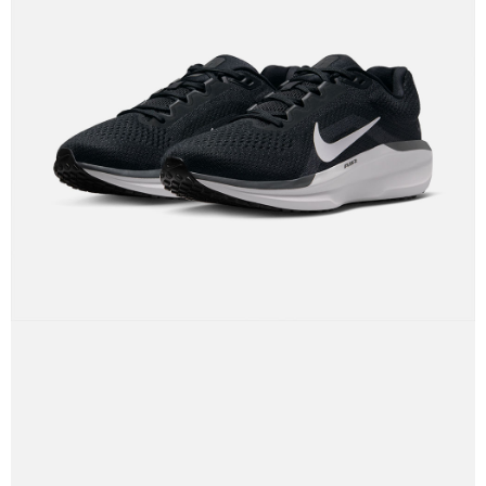
【「AFTEE先享後付」結帳流程】
１．於結帳方式選擇「AFTEE先享後付」後，將跳轉至「AFTEE先享後付」
結帳頁面，進行簡訊認證並確認金額後，即可完成結帳。
２．訂單成立數日內，您將收到繳費通知簡訊。
３．收到繳費通知簡訊後14天內，點擊此簡訊中的連結，可透過四大超商／
ATM／網路銀行／等多元方式進行付款，方視為交易完成。
※ 請注意：結帳手續完成當下不需立刻繳費，但若您需要取消訂單，請聯絡
購買商品的店家。未經商家同意取消之訂單仍視為有效，需透過AFTEE先享
後付繳納相關費用。
※ 交易是否成功請以「AFTEE先享後付 」之結帳頁面顯示為準，若有關於
是否繳費成功／繳費後需取消欲退款等相關疑問，請聯繫「AFTEE先享後付
客戶支援中心」
https://netprotections.freshdesk.com/support/home
【注意事項】
１．透過由恩沛科技股份有限公司提供之「AFTEE先享後付」服務完成之交
易，需依本服務之必要範圍內提供個人資料，並將交易相關給付款項請求債
權轉讓予恩沛科技股份有限公司。
２．關於個人資料處理事宜，請瀏覽以下網址：
https://aftee.tw/terms/#terms3
３．未成年的使用者請事先徵得法定代理人或監護人之同意方可使用
「AFTEE先享後付」，若未經同意申辦者引起之損失，本公司不負相關責
任。
４．使用「AFTEE先享後付」時，將依據個別帳號之用戶狀況，依本公司即
時審查核予不同之上限額度；若仍有額度不足之情形，本公司將視審查結果
請求用戶進行身份認證。