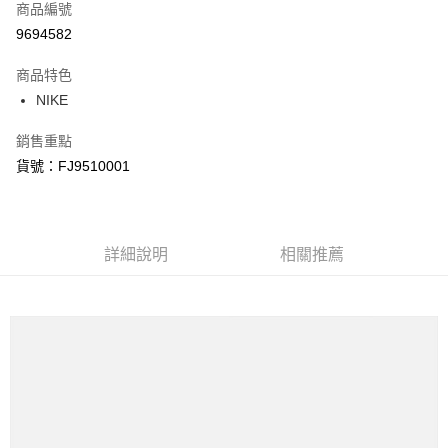
商品編號
信用卡分期付款
9694582
3 期 0 利率 每期
NT$682
21家銀行
商品特色
合作金庫商業銀行
第一商業銀行
LINE Pay
NIKE
華南商業銀行
彰化商業銀行
Apple Pay
上海商業儲蓄銀行
台北富邦商業銀行
銷售重點
國泰世華商業銀行
兆豐國際商業銀行
悠遊付
貨號：FJ9510001
臺灣中小企業銀行
台中商業銀行
匯豐（台灣）商業銀行
華泰商業銀行
Google Pay
聯邦商業銀行
遠東國際商業銀行
元大商業銀行
永豐商業銀行
全盈+PAY
玉山商業銀行
詳細說明
星展（台灣）商業銀行
相關推薦
台新國際商業銀行
中國信託商業銀行
AFTEE先享後付
台灣樂天信用卡公司
相關說明
【關於「AFTEE先享後付」】
AFTEE先享後付是「在收到商品之後才付款」的支付方式。 讓您購物簡單
運送方式
便利好安心！
１．簡單：不需註冊會員、不需綁卡、不需儲值。
宅配
２．便利：只要手機號碼，簡訊認證，即可結帳。
每筆NT$120，滿NT$1,500(含以上)免運費
３．安心：先確認商品／服務後，再付款。