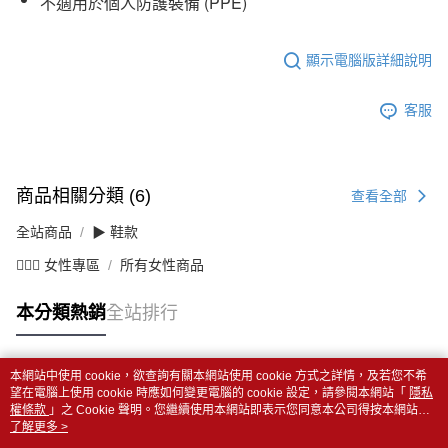
不適用於個人防護裝備 (PPE)
顯示電腦版詳細說明
客服
商品相關分類 (6)
查看全部
全站商品
▶ 鞋款
💁🏻‍♀️ 女性專區
所有女性商品
本分類熱銷
全站排行
本網站中使用 cookie，欲查詢有關本網站使用 cookie 方式之詳情，及若您不希
熱門標籤
望在電腦上使用 cookie 時應如何變更電腦的 cookie 設定，請參閱本網站「
隱私
權條款
」之 Cookie 聲明。您繼續使用本網站即表示您同意本公司得按本網站使
用條款之 Cookie 聲明使用 cookie。
了解更多 >