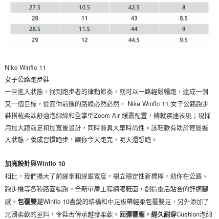
Nike Winflo 11
女子公路跑步鞋
一旦進入狀態，找到跑步者的律動節奏，就可以一路輕鬆暢跑，達成一個
又一個目標，從而你前進的路線必然必然。 Nike Winflo 11 女子公路跑步
鞋搭載柔軟舒適泡綿綿和全掌型Zoom Air 緩震配置，鑄就疾速表現；現採
用加大跟前足和加寬後設計，同時兼具大眾時尚性。該鞋款有助於輕鬆進
入狀態，養成習慣跑步，讓你今天跑完，明天還想跑。
加寬設計與Winflo
10
相比，我們擴大了前腳掌和腳跟寬度，樹立穩定性新標桿，助你在公路、
跑步機等各種路面暢跑。
全新單層工程網眼鞋面，創造靈活貼合的舒適腳
感。
Winflo 10喜愛的結構和中足板帶輕柔包覆雙足，另外添加了
包覆雙足
光滑柔軟的里料，令鞋舌傳承越發柔軟。
Cushlon泡綿
回彈響應，經久耐穿