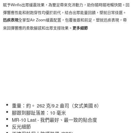
賦予Winflo出眾緩震效果，為雙足帶來充沛動力，助你隨時隨地暢快開。回
彈響應性能和耐跑穿性均優於前代，結合出眾能量回饋，塑就日常佳選。
全掌型Air Zoom緩震配置，包覆後跟和前足，塑就迅疾表現，帶
迅疾表現
來回彈響應的柔軟腳感和出眾支撐效果。
更多細節
重量：約。 262 克/9.2 盎司（女式美國 8）
腳跟到腳趾落差：10 毫米
MR-10 Last - 我們最好、最一致的貼合度
反光細節