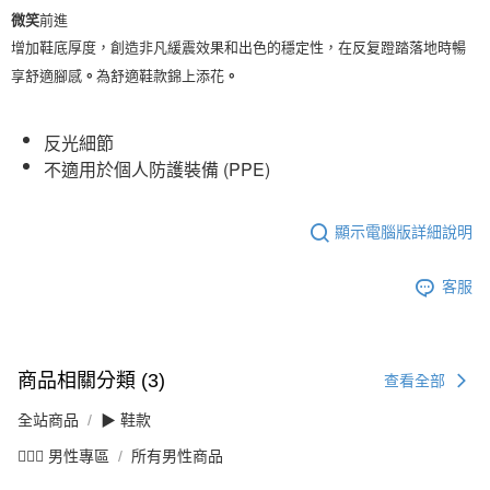
微笑
前進
增加鞋底厚度，創造非凡緩震效果和出色的穩定性，在反复蹬踏落地時暢
享舒適
腳感
為舒適鞋款
錦上添花
。
。
反光細節
不適用於個人防護裝備 (PPE)
顯示電腦版詳細說明
客服
商品相關分類 (3)
查看全部
全站商品
▶ 鞋款
💁🏻‍♂️ 男性專區
所有男性商品