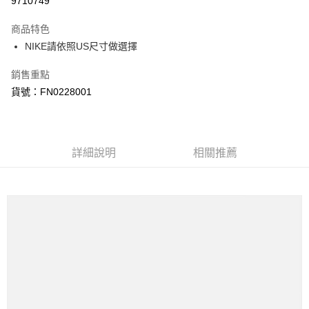
9710749
3 期 0 利率 每期
NT$620
21家銀行
商品特色
合作金庫商業銀行
第一商業銀行
LINE Pay
NIKE請依照US尺寸做選擇
華南商業銀行
彰化商業銀行
Apple Pay
上海商業儲蓄銀行
台北富邦商業銀行
銷售重點
國泰世華商業銀行
兆豐國際商業銀行
悠遊付
貨號：FN0228001
臺灣中小企業銀行
台中商業銀行
匯豐（台灣）商業銀行
華泰商業銀行
Google Pay
聯邦商業銀行
遠東國際商業銀行
元大商業銀行
永豐商業銀行
全盈+PAY
玉山商業銀行
詳細說明
星展（台灣）商業銀行
相關推薦
台新國際商業銀行
中國信託商業銀行
AFTEE先享後付
台灣樂天信用卡公司
相關說明
【關於「AFTEE先享後付」】
AFTEE先享後付是「在收到商品之後才付款」的支付方式。 讓您購物簡單
運送方式
便利好安心！
１．簡單：不需註冊會員、不需綁卡、不需儲值。
宅配
２．便利：只要手機號碼，簡訊認證，即可結帳。
每筆NT$120，滿NT$1,500(含以上)免運費
３．安心：先確認商品／服務後，再付款。
【「AFTEE先享後付」結帳流程】
１．於結帳方式選擇「AFTEE先享後付」後，將跳轉至「AFTEE先享後付」