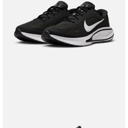
結帳頁面，進行簡訊認證並確認金額後，即可完成結帳。
２．訂單成立數日內，您將收到繳費通知簡訊。
３．收到繳費通知簡訊後14天內，點擊此簡訊中的連結，可透過四大超商／
ATM／網路銀行／等多元方式進行付款，方視為交易完成。
※ 請注意：結帳手續完成當下不需立刻繳費，但若您需要取消訂單，請聯絡
購買商品的店家。未經商家同意取消之訂單仍視為有效，需透過AFTEE先享
後付繳納相關費用。
※ 交易是否成功請以「AFTEE先享後付 」之結帳頁面顯示為準，若有關於
是否繳費成功／繳費後需取消欲退款等相關疑問，請聯繫「AFTEE先享後付
客戶支援中心」
https://netprotections.freshdesk.com/support/home
【注意事項】
１．透過由恩沛科技股份有限公司提供之「AFTEE先享後付」服務完成之交
易，需依本服務之必要範圍內提供個人資料，並將交易相關給付款項請求債
權轉讓予恩沛科技股份有限公司。
２．關於個人資料處理事宜，請瀏覽以下網址：
https://aftee.tw/terms/#terms3
３．未成年的使用者請事先徵得法定代理人或監護人之同意方可使用
「AFTEE先享後付」，若未經同意申辦者引起之損失，本公司不負相關責
任。
４．使用「AFTEE先享後付」時，將依據個別帳號之用戶狀況，依本公司即
時審查核予不同之上限額度；若仍有額度不足之情形，本公司將視審查結果
請求用戶進行身份認證。
５．嚴禁一人註冊多個帳號或使用他人資訊註冊。若發現惡意使用之情形，
恩沛科技股份有限公司將有權停止該用戶之使用額度並採取法律行動。