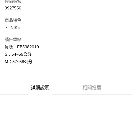
商品編號
信用卡分期付款
9927556
3 期 0 利率 每期
NT$264
21家銀行
商品特色
合作金庫商業銀行
第一商業銀行
LINE Pay
NIKE
華南商業銀行
彰化商業銀行
Apple Pay
上海商業儲蓄銀行
台北富邦商業銀行
銷售重點
國泰世華商業銀行
兆豐國際商業銀行
悠遊付
貨號：FB5382010
臺灣中小企業銀行
台中商業銀行
S：54~55公分
匯豐（台灣）商業銀行
華泰商業銀行
Google Pay
聯邦商業銀行
遠東國際商業銀行
M：57~58公分
元大商業銀行
永豐商業銀行
全盈+PAY
玉山商業銀行
星展（台灣）商業銀行
台新國際商業銀行
中國信託商業銀行
AFTEE先享後付
台灣樂天信用卡公司
相關說明
詳細說明
相關推薦
【關於「AFTEE先享後付」】
AFTEE先享後付是「在收到商品之後才付款」的支付方式。 讓您購物簡單
運送方式
便利好安心！
１．簡單：不需註冊會員、不需綁卡、不需儲值。
宅配
２．便利：只要手機號碼，簡訊認證，即可結帳。
每筆NT$120，滿NT$1,500(含以上)免運費
３．安心：先確認商品／服務後，再付款。
【「AFTEE先享後付」結帳流程】