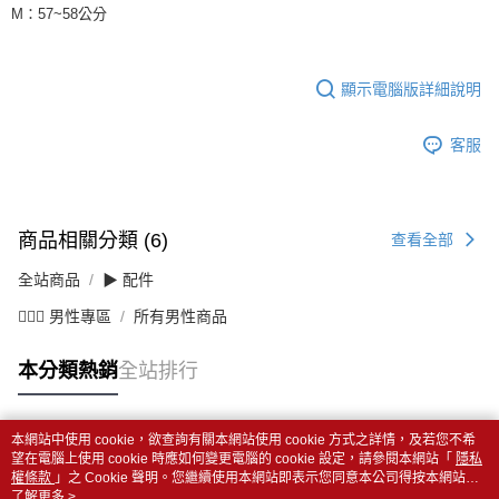
M：57~58公分
顯示電腦版詳細說明
客服
商品相關分類 (6)
查看全部
全站商品
▶ 配件
💁🏻‍♂️ 男性專區
所有男性商品
本分類熱銷
全站排行
本網站中使用 cookie，欲查詢有關本網站使用 cookie 方式之詳情，及若您不希
熱門標籤
望在電腦上使用 cookie 時應如何變更電腦的 cookie 設定，請參閱本網站「
隱私
權條款
」之 Cookie 聲明。您繼續使用本網站即表示您同意本公司得按本網站使
用條款之 Cookie 聲明使用 cookie。
了解更多 >