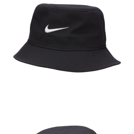
１．於結帳方式選擇「AFTEE先享後付」後，將跳轉至「AFTEE先享後付」
結帳頁面，進行簡訊認證並確認金額後，即可完成結帳。
２．訂單成立數日內，您將收到繳費通知簡訊。
３．收到繳費通知簡訊後14天內，點擊此簡訊中的連結，可透過四大超商／
ATM／網路銀行／等多元方式進行付款，方視為交易完成。
※ 請注意：結帳手續完成當下不需立刻繳費，但若您需要取消訂單，請聯絡
購買商品的店家。未經商家同意取消之訂單仍視為有效，需透過AFTEE先享
後付繳納相關費用。
※ 交易是否成功請以「AFTEE先享後付 」之結帳頁面顯示為準，若有關於
是否繳費成功／繳費後需取消欲退款等相關疑問，請聯繫「AFTEE先享後付
客戶支援中心」
https://netprotections.freshdesk.com/support/home
【注意事項】
１．透過由恩沛科技股份有限公司提供之「AFTEE先享後付」服務完成之交
易，需依本服務之必要範圍內提供個人資料，並將交易相關給付款項請求債
權轉讓予恩沛科技股份有限公司。
２．關於個人資料處理事宜，請瀏覽以下網址：
https://aftee.tw/terms/#terms3
３．未成年的使用者請事先徵得法定代理人或監護人之同意方可使用
「AFTEE先享後付」，若未經同意申辦者引起之損失，本公司不負相關責
任。
４．使用「AFTEE先享後付」時，將依據個別帳號之用戶狀況，依本公司即
時審查核予不同之上限額度；若仍有額度不足之情形，本公司將視審查結果
請求用戶進行身份認證。
５．嚴禁一人註冊多個帳號或使用他人資訊註冊。若發現惡意使用之情形，