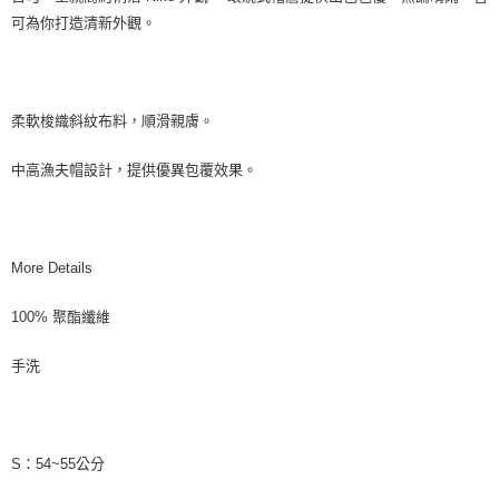
可為你打造清新外觀。
柔軟梭織斜紋布料，順滑親膚。
中高漁夫帽設計，提供優異包覆效果。
More Details
100% 聚酯纖維
手洗
S：54~55公分